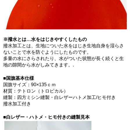
※撥水とは…水をはじきやすくしたもの
撥水加工とは、生地についた水をはじき生地自身を湿らさ
ないことで水を防ぐようにしたものです。
多量の水にさらされたり、水がついた状態が長く続くと生
地の隙間から水がしみてきます。.
■
国旗基本仕様
国旗サイズ：90×135ｃｍ
材質：テトロン（トロピカル）
縫製：四方ミシン縫製・白レザーハトメ加工/ヒモ付き
撥水加工付き
■
白レザー・ハトメ・ヒモ付きの縫製見本