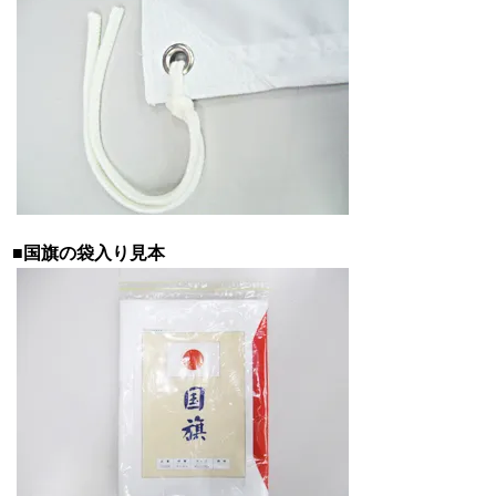
■
国旗の袋入り見本