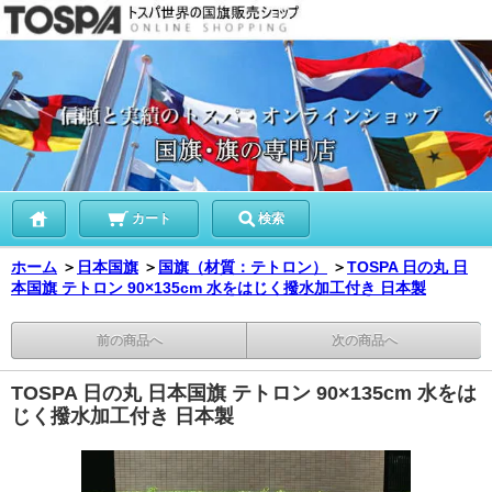
カート
検索
ホーム
＞
日本国旗
＞
国旗（材質：テトロン）
＞
TOSPA 日の丸 日
本国旗 テトロン 90×135cm 水をはじく撥水加工付き 日本製
前の商品へ
次の商品へ
TOSPA 日の丸 日本国旗 テトロン 90×135cm 水をは
じく撥水加工付き 日本製