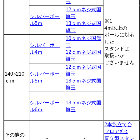
玉
12ｃｍネジ式国
シルバーポー
旗玉
※1
ル5ｍ
13ｃｍネジ式国
4ｍ以上の
旗玉
ポールに対応
10ｃｍネジ国旗
した
シルバーポー
玉
スタンドは
ル4ｍ
12ｃｍネジ式国
取扱いが
旗玉
ございません
12ｃｍネジ式国
140×210
シルバーポー
旗玉
ｃｍ
ル5ｍ
13ｃｍネジ式国
旗玉
シルバーポー
13ｃｍネジ式国
ル6ｍ
旗玉
2本旗立て台
フロアX台
その他の
-
-
直立型スタン