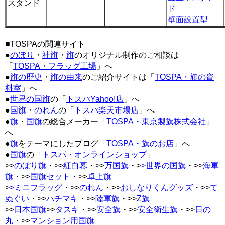
スタンド
ド
壁面設置型
■TOSPAの関連サイト
●
のぼり
・
社旗
・
旗
のオリジナル制作のご相談は
「
TOSPA・フラッグ工場
」へ
●
旗の歴史
・
旗の由来
のご紹介サイトは「
TOSPA・旗の資
料室
」へ
●
世界の国旗
の「
トスパYahoo!店
」へ
●
国旗
・
のれん
の「
トスパ楽天市場店
」へ
●
旗
・
国旗
の総合メーカー「
TOSPA・東京製旗株式会社
」
へ
●
旗
をテーマにしたブログ「
TOSPA・旗のお店
」へ
●
国旗
の「
トスパ・オンラインショップ
」
>>
のぼり旗
・>>
紅白幕
・>>
万国旗
・>
>世界の国旗
・>>
海軍
旗
・>>
国旗セット
・>>
卓上旗
>
>ミニフラッグ
・>>
のれん
・>>
おしなりくんグッズ
・>>
て
ぬぐい
・>>
ハチマキ
・>>
陸軍旗
・>>
Z旗
>>
日本国旗
>>
タスキ
・>>
安全旗
・>>
安全衛生旗
・>>
日の
丸
・>>
マンション用国旗