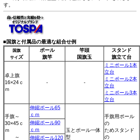
す。
■
国旗と付属品の最適な組合せ例
ポール
竿頭
スタンド
国旗
ズ
旗竿
国旗玉
旗立て台
サイ
ミニポール1本
立台
卓上旗
ミニポール2本
16×24ｃ
-
-
立台
ｍ
ミニポール3本
立台
伸縮ポール65
ｃｍ
手旗～
手旗用ポール
伸縮ポール90
30×45ｃ
の
ｃｍ
ｍ
玉とポール一体
ためスタンド
～
型
の
伸縮ポール120