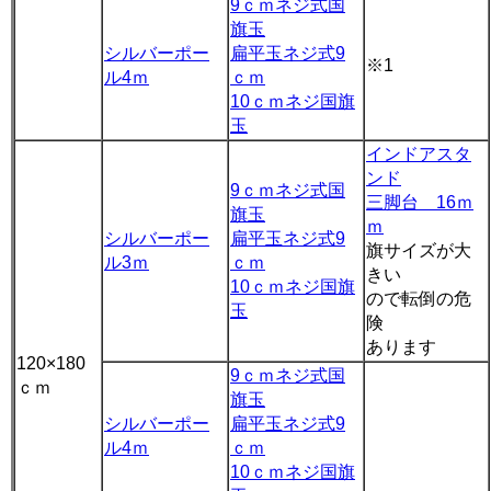
9ｃｍネジ式国
旗玉
シルバーポー
扁平玉ネジ式9
※1
ル4ｍ
ｃｍ
10ｃｍネジ国旗
玉
インドアスタ
ンド
9ｃｍネジ式国
三脚台 16ｍ
旗玉
ｍ
シルバーポー
扁平玉ネジ式9
旗サイズが大
ル3ｍ
ｃｍ
きい
10ｃｍネジ国旗
ので転倒の危
玉
険
あります
120×180
9ｃｍネジ式国
ｃｍ
旗玉
シルバーポー
扁平玉ネジ式9
ル4ｍ
ｃｍ
10ｃｍネジ国旗