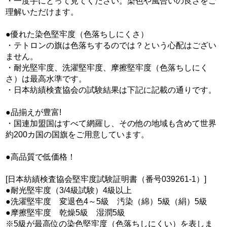
・一度手にとって見てください。染色や風合いの良さをご
理解いただけます。
●優れた染色堅牢度（色落ちしにくさ）
・テトロンの旗は色落ちするのでは？という心配はござい
ません。
・耐光堅牢度、洗濯堅牢度、摩擦堅牢度（色落ちしにく
さ）は最高水準です。
・日本紡績検査協会の試験結果は下記に記載の通りです。
●品揃えが豊富!
・国連加盟国はすべて網羅し、その他の地域も含めて世界
約200カ国の国旗をご用意しています。
●高品質で低価格！
[日本紡績検査協会堅牢度試験証明書（番号039261-1）]
●耐光堅牢度（3/4級試験）4級以上
●洗濯堅牢度 変退色4～5級 汚染（綿）5級（絹）5級
●摩擦堅牢度 乾燥5級 湿潤5級
※5級が最高位の染色堅牢度（色落ちしにくい）を表しま