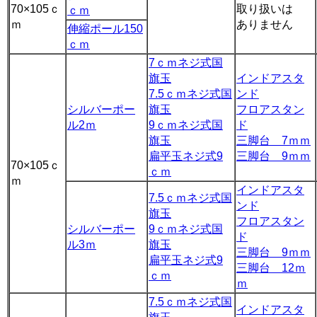
70×105ｃ
取り扱いは
ｃｍ
ｍ
ありません
伸縮ポール150
ｃｍ
7ｃｍネジ式国
旗玉
インドアスタ
7.5ｃｍネジ式国
ンド
シルバーポー
旗玉
フロアスタン
ル2ｍ
9ｃｍネジ式国
ド
旗玉
三脚台 7ｍｍ
扁平玉ネジ式9
三脚台 9ｍｍ
70×105ｃ
ｃｍ
ｍ
インドアスタ
7.5ｃｍネジ式国
ンド
旗玉
フロアスタン
シルバーポー
9ｃｍネジ式国
ド
ル3ｍ
旗玉
三脚台 9ｍｍ
扁平玉ネジ式9
三脚台 12ｍ
ｃｍ
ｍ
7.5ｃｍネジ式国
インドアスタ