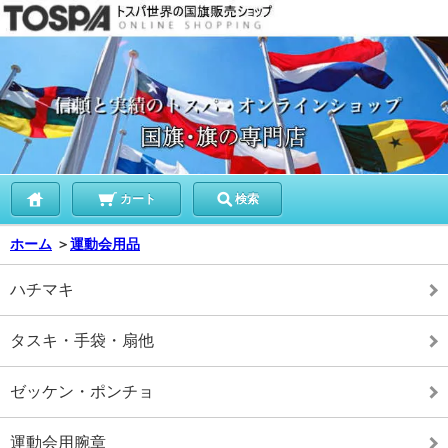
カート
検索
ホーム
＞
運動会用品
ハチマキ
タスキ・手袋・扇他
ゼッケン・ポンチョ
運動会用腕章