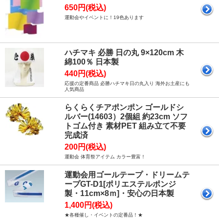
650円(税込)
運動会やイベントに！19色あります
ハチマキ 必勝 日の丸 9×120cm 木
綿100％ 日本製
440円(税込)
応援の定番商品 必勝ハチマキ日の丸入り 海外お土産にも
人気商品
らくらくチアポンポン ゴールドシ
ルバー(14603）2個組 約23cm ソフ
トゴム付き 素材PET 組み立て不要
完成済
200円(税込)
運動会 体育祭アイテム カラー豊富！
運動会用ゴールテープ・ドリームテ
ープGT-D1[ポリエステルポンジ
製・11cm×8ｍ]・安心の日本製
1,400円(税込)
★各種催し・イベントの定番品！★