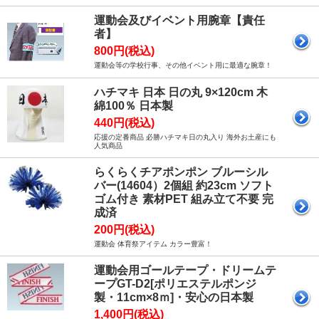
運動会及びイベント用腕章【責任
者】
800円(税込)
運動会等の学校行事、その他イベント用に最適な腕章！
ハチマキ 日本 日の丸 9×120cm 木
綿100％ 日本製
440円(税込)
応援の定番商品 必勝ハチマキ日の丸入り 海外お土産にも
人気商品
らくらくチアポンポン ブルーシル
バー(14604）2個組 約23cm ソフト
ゴム付き 素材PET 組み立て不要 完
成済
200円(税込)
運動会 体育祭アイテム カラー豊富！
運動会用ゴールテープ・ドリームテ
ープGT-D2[ポリエステルポンジ
製・11cm×8ｍ]・安心の日本製
1,400円(税込)