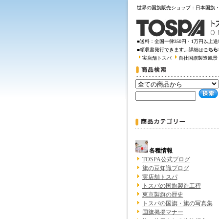
世界の国旗販売ショップ：日本国旗
■送料：全国一律350円・1万円以上
■領収書発行できます。詳細は
こちら
実店舗トスパ
自社国旗製造風景
各種情報
TOSPA公式ブログ
旗の豆知識ブログ
実店舗トスパ
トスパの国旗製造工程
東京製旗の歴史
トスパの国旗・旗の写真集
国旗掲揚マナー