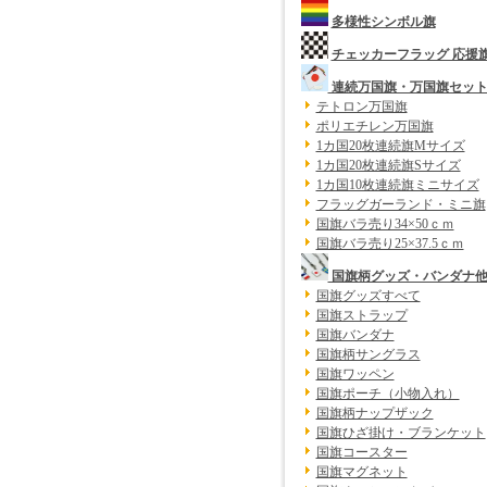
多様性シンボル旗
チェッカーフラッグ 応援
連続万国旗・万国旗セッ
テトロン万国旗
ポリエチレン万国旗
1カ国20枚連続旗Mサイズ
1カ国20枚連続旗Sサイズ
1カ国10枚連続旗ミニサイズ
フラッグガーランド・ミニ旗
国旗バラ売り34×50ｃｍ
国旗バラ売り25×37.5ｃｍ
国旗柄グッズ・バンダナ
国旗グッズすべて
国旗ストラップ
国旗バンダナ
国旗柄サングラス
国旗ワッペン
国旗ポーチ（小物入れ）
国旗柄ナップザック
国旗ひざ掛け・ブランケット
国旗コースター
国旗マグネット