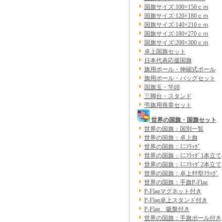
国旗サイズ:100×150ｃｍ
国旗サイズ:120×180ｃｍ
国旗サイズ:140×210ｃｍ
国旗サイズ:180×270ｃｍ
国旗サイズ:200×300ｃｍ
卓上国旗セット
日本代表応援国旗
旗用ポール・伸縮式ポール
旗用ポール・バッグセット
国旗玉・竿頭
三脚台・スタンド
弔旗用喪章セット
世界の国旗・国旗セット
世界の国旗：国別一覧
世界の国旗：卓上旗
世界の国旗：ﾐﾆﾌﾗｯｸﾞ
世界の国旗：ﾐﾆﾌﾗｯｸﾞ1本立て
世界の国旗：ﾐﾆﾌﾗｯｸﾞ2本立て
世界の国旗：卓上ﾀﾃ型ﾌﾗｯｸﾞ
世界の国旗：手旗P-Flag
P-Flagマグネット付き
P-Flag卓上スタンド付き
P-Flag 吸盤付き
世界の国旗：手旗ポール付き