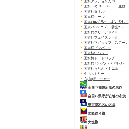
国旗クッションカバー
国旗ﾌﾗｯｸﾞｶﾞｰﾗﾝﾄﾞ・ﾐﾆ連旗
国旗柄タオル
国旗柄シール
国旗ｱｲﾛﾝﾌﾟﾘﾝﾄ・ﾏﾙﾁﾌﾟﾘﾝﾄｼｰﾄ
国旗ﾏｽｷﾝｸﾞﾃｰﾌﾟ・養生ﾃｰﾌﾟ
国旗柄クリアファイル
国旗柄フェイスシール
国旗柄マグカップ・スプーン
国旗柄ピンバッジ
国旗柄缶バッジ
国旗柄トートバッグ
国旗柄Tシャツ・アパレル
国旗柄うちわ・ミニ傘
タペストリー
布(旗)用マーカー
全国47都道府県の県旗
全国47県庁所在地の市旗
東京都23区の区旗
国際信号旗
大漁旗