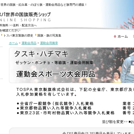
・世界の国旗・紅白幕・のぼり旗・運動会用品など旗専門の通販！
送料無料
>>送料・配送方法へ
を確認ください
トスパ東京製旗の歴史
国旗・旗の写真集
ホーム
>
運動会用品
>
運動会用腕章
並び順を変更>> 
全 [31] 商品中 [1-31] 商品を表示しています