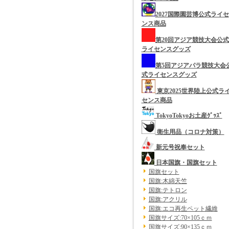
2027国際園芸博公式ライセ
ンス商品
第20回アジア競技大会公式
ライセンスグッズ
第5回アジアパラ競技大会
式ライセンスグッズ
東京2025世界陸上公式ラ
センス商品
TokyoTokyoお土産ｸﾞｯｽﾞ
衛生用品（コロナ対策）
新元号祝奉セット
日本国旗・国旗セット
国旗セット
国旗:木綿天竺
国旗:テトロン
国旗:アクリル
国旗:エコ再生ペット繊維
国旗サイズ:70×105ｃｍ
国旗サイズ:90×135ｃｍ