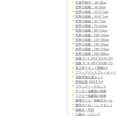
応援手旗SF：20×30cm
世界の国旗：34×50cm
世界の国旗：25×37.5cm
世界の国旗：45×67.5cm
世界の国旗：50×75cm
世界の国旗：70×105cm
世界の国旗：90×135cm
世界の国旗：100×150cm
世界の国旗：120×180cm
世界の国旗：140×210cm
世界の国旗：180×270cm
世界の国旗：200×300cm
国旗･ﾎﾟｰﾙ･ｽﾀﾝﾄﾞｾｯﾄ70×105
国旗･ﾎﾟｰﾙ･ｽﾀﾝﾄﾞｾｯﾄ90×135
直立型スタンド国旗ｾｯﾄ
フラッグディスプレイセット
高級壁面設置セット
壁面設置【DX】ｾｯﾄ
フラッグベースセット
サッカー強豪国の国旗
ラグビー強豪国の国旗
旗用ポール・伸縮式ポール
旗用ポール・バッグセット
国旗玉・竿頭
三脚台・スタンド