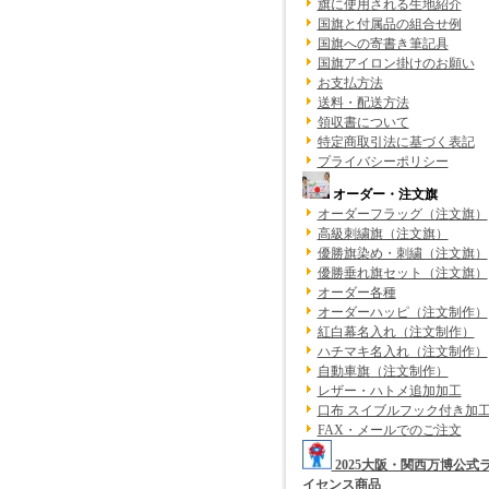
旗に使用される生地紹介
国旗と付属品の組合せ例
国旗への寄書き筆記具
国旗アイロン掛けのお願い
お支払方法
送料・配送方法
領収書について
特定商取引法に基づく表記
プライバシーポリシー
オーダー・注文旗
オーダーフラッグ（注文旗）
高級刺繍旗（注文旗）
優勝旗染め・刺繍（注文旗）
優勝垂れ旗セット（注文旗）
オーダー各種
オーダーハッピ（注文制作）
紅白幕名入れ（注文制作）
ハチマキ名入れ（注文制作）
自動車旗（注文制作）
レザー・ハトメ追加加工
口布 スイブルフック付き加
FAX・メールでのご注文
2025大阪・関西万博公式
イセンス商品