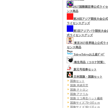
2027国際園芸博公式ライセ
ンス商品
第20回アジア競技大会公式
ライセンスグッズ
第5回アジアパラ競技大会
式ライセンスグッズ
東京2025世界陸上公式ラ
センス商品
TokyoTokyoお土産ｸﾞｯｽﾞ
衛生用品（コロナ対策）
新元号祝奉セット
日本国旗・国旗セット
国旗セット
国旗:木綿天竺
国旗:テトロン
国旗:アクリル
国旗:エコ再生ペット繊維
国旗サイズ:70×105ｃｍ
国旗サイズ:90×135ｃｍ