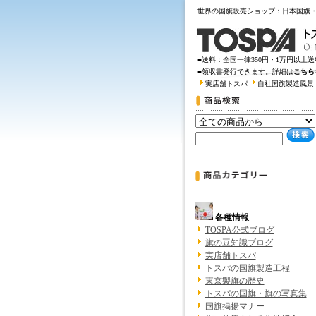
世界の国旗販売ショップ：日本国旗
■送料：全国一律350円・1万円以上
■領収書発行できます。詳細は
こちら
実店舗トスパ
自社国旗製造風景
各種情報
TOSPA公式ブログ
旗の豆知識ブログ
実店舗トスパ
トスパの国旗製造工程
東京製旗の歴史
トスパの国旗・旗の写真集
国旗掲揚マナー