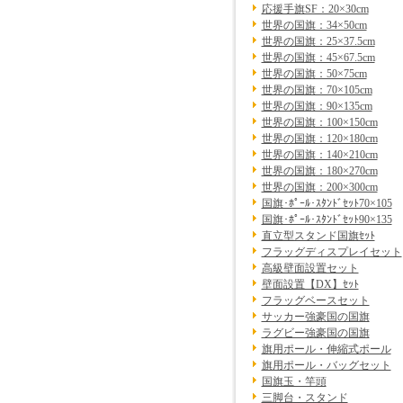
応援手旗SF：20×30cm
世界の国旗：34×50cm
世界の国旗：25×37.5cm
世界の国旗：45×67.5cm
世界の国旗：50×75cm
世界の国旗：70×105cm
世界の国旗：90×135cm
世界の国旗：100×150cm
世界の国旗：120×180cm
世界の国旗：140×210cm
世界の国旗：180×270cm
世界の国旗：200×300cm
国旗･ﾎﾟｰﾙ･ｽﾀﾝﾄﾞｾｯﾄ70×105
国旗･ﾎﾟｰﾙ･ｽﾀﾝﾄﾞｾｯﾄ90×135
直立型スタンド国旗ｾｯﾄ
フラッグディスプレイセット
高級壁面設置セット
壁面設置【DX】ｾｯﾄ
フラッグベースセット
サッカー強豪国の国旗
ラグビー強豪国の国旗
旗用ポール・伸縮式ポール
旗用ポール・バッグセット
国旗玉・竿頭
三脚台・スタンド