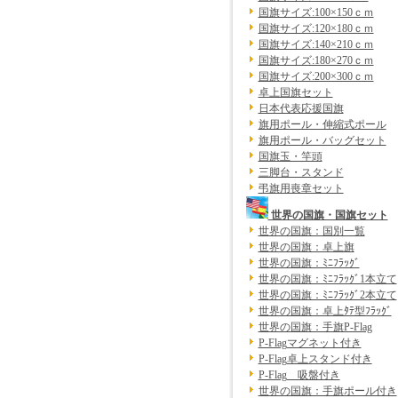
国旗サイズ:100×150ｃｍ
国旗サイズ:120×180ｃｍ
国旗サイズ:140×210ｃｍ
国旗サイズ:180×270ｃｍ
国旗サイズ:200×300ｃｍ
卓上国旗セット
日本代表応援国旗
旗用ポール・伸縮式ポール
旗用ポール・バッグセット
国旗玉・竿頭
三脚台・スタンド
弔旗用喪章セット
世界の国旗・国旗セット
世界の国旗：国別一覧
世界の国旗：卓上旗
世界の国旗：ﾐﾆﾌﾗｯｸﾞ
世界の国旗：ﾐﾆﾌﾗｯｸﾞ1本立て
世界の国旗：ﾐﾆﾌﾗｯｸﾞ2本立て
世界の国旗：卓上ﾀﾃ型ﾌﾗｯｸﾞ
世界の国旗：手旗P-Flag
P-Flagマグネット付き
P-Flag卓上スタンド付き
P-Flag 吸盤付き
世界の国旗：手旗ポール付き