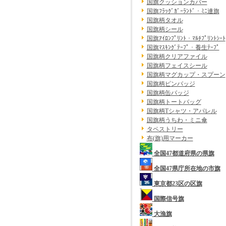
国旗クッションカバー
国旗ﾌﾗｯｸﾞｶﾞｰﾗﾝﾄﾞ・ﾐﾆ連旗
国旗柄タオル
国旗柄シール
国旗ｱｲﾛﾝﾌﾟﾘﾝﾄ・ﾏﾙﾁﾌﾟﾘﾝﾄｼｰﾄ
国旗ﾏｽｷﾝｸﾞﾃｰﾌﾟ・養生ﾃｰﾌﾟ
国旗柄クリアファイル
国旗柄フェイスシール
国旗柄マグカップ・スプーン
国旗柄ピンバッジ
国旗柄缶バッジ
国旗柄トートバッグ
国旗柄Tシャツ・アパレル
国旗柄うちわ・ミニ傘
タペストリー
布(旗)用マーカー
全国47都道府県の県旗
全国47県庁所在地の市旗
東京都23区の区旗
国際信号旗
大漁旗