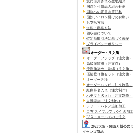
旗に使用される生地紹介
国旗と付属品の組合せ例
国旗への寄書き筆記具
国旗アイロン掛けのお願い
お支払方法
送料・配送方法
領収書について
特定商取引法に基づく表記
プライバシーポリシー
オーダー・注文旗
オーダーフラッグ（注文旗）
高級刺繍旗（注文旗）
優勝旗染め・刺繍（注文旗）
優勝垂れ旗セット（注文旗）
オーダー各種
オーダーハッピ（注文制作）
紅白幕名入れ（注文制作）
ハチマキ名入れ（注文制作）
自動車旗（注文制作）
レザー・ハトメ追加加工
口布 スイブルフック付き加
FAX・メールでのご注文
2025大阪・関西万博公式
イセンス商品