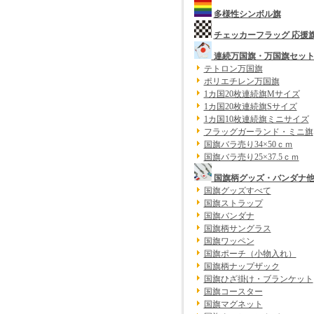
多様性シンボル旗
チェッカーフラッグ 応援
連続万国旗・万国旗セッ
テトロン万国旗
ポリエチレン万国旗
1カ国20枚連続旗Mサイズ
1カ国20枚連続旗Sサイズ
1カ国10枚連続旗ミニサイズ
フラッグガーランド・ミニ旗
国旗バラ売り34×50ｃｍ
国旗バラ売り25×37.5ｃｍ
国旗柄グッズ・バンダナ
国旗グッズすべて
国旗ストラップ
国旗バンダナ
国旗柄サングラス
国旗ワッペン
国旗ポーチ（小物入れ）
国旗柄ナップザック
国旗ひざ掛け・ブランケット
国旗コースター
国旗マグネット