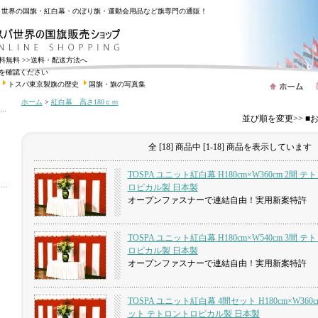
・世界の国旗・紅白幕・のぼり旗・運動会用品など旗専門の通販！
送料無料
>>送料・配送方法へ
を確認ください
トスパ東京製旗の歴史
国旗・旗の写真集
ホーム
>
紅白幕 高さ180ｃｍ
並び順を変更>> 
全 [18] 商品中 [1-18] 商品を表示しています
TOSPA ユニット紅白幕 H180cm×W360cm 2間 テ
ロピカル製 日本製
オープンファスナーで連結自由！実用新案特許
TOSPA ユニット紅白幕 H180cm×W540cm 3間 テ
ロピカル製 日本製
オープンファスナーで連結自由！実用新案特許
TOSPA ユニット紅白幕 4間セット H180cm×W360c
ット テトロントロピカル製 日本製