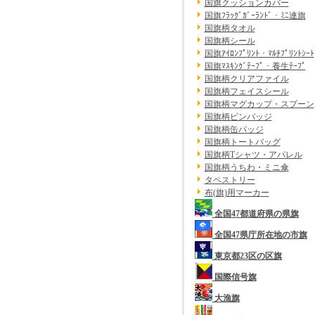
国旗クッションカバー
国旗ﾌﾗｯｸﾞｶﾞｰﾗﾝﾄﾞ・ﾐﾆ連旗
国旗柄タオル
国旗柄シール
国旗ｱｲﾛﾝﾌﾟﾘﾝﾄ・ﾏﾙﾁﾌﾟﾘﾝﾄｼｰﾄ
国旗ﾏｽｷﾝｸﾞﾃｰﾌﾟ・養生ﾃｰﾌﾟ
国旗柄クリアファイル
国旗柄フェイスシール
国旗柄マグカップ・スプーン
国旗柄ピンバッジ
国旗柄缶バッジ
国旗柄トートバッグ
国旗柄Tシャツ・アパレル
国旗柄うちわ・ミニ傘
タペストリー
布(旗)用マーカー
全国47都道府県の県旗
全国47県庁所在地の市旗
東京都23区の区旗
国際信号旗
大漁旗