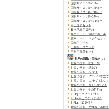
国旗サイズ:100×150ｃｍ
国旗サイズ:120×180ｃｍ
国旗サイズ:140×210ｃｍ
国旗サイズ:180×270ｃｍ
国旗サイズ:200×300ｃｍ
卓上国旗セット
日本代表応援国旗
旗用ポール・伸縮式ポール
旗用ポール・バッグセット
国旗玉・竿頭
三脚台・スタンド
弔旗用喪章セット
世界の国旗・国旗セット
世界の国旗：国別一覧
世界の国旗：卓上旗
世界の国旗：ﾐﾆﾌﾗｯｸﾞ
世界の国旗：ﾐﾆﾌﾗｯｸﾞ1本立て
世界の国旗：ﾐﾆﾌﾗｯｸﾞ2本立て
世界の国旗：卓上ﾀﾃ型ﾌﾗｯｸﾞ
世界の国旗：手旗P-Flag
P-Flagマグネット付き
P-Flag卓上スタンド付き
P-Flag 吸盤付き
世界の国旗：手旗ポール付き