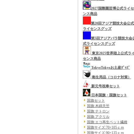
2027国際園芸博公式ライセ
ンス商品
第20回アジア競技大会公式
ライセンスグッズ
第5回アジアパラ競技大会
式ライセンスグッズ
東京2025世界陸上公式ラ
センス商品
TokyoTokyoお土産ｸﾞｯｽﾞ
衛生用品（コロナ対策）
新元号祝奉セット
日本国旗・国旗セット
国旗セット
国旗:木綿天竺
国旗:テトロン
国旗:アクリル
国旗:エコ再生ペット繊維
国旗サイズ:70×105ｃｍ
国旗サイズ:90×135ｃｍ