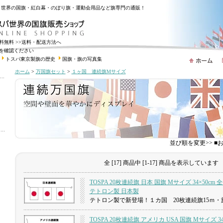
・世界の国旗・紅白幕・のぼり旗・運動会用品など旗専門の通販！
送料無料
>>送料・配送方法へ
を確認ください
トスパ東京製旗の歴史
国旗・旗の写真集
ホーム
>
万国旗セット
>
１ヶ国 連続旗Mサイズ
並び順を変更>> 
全 [17] 商品中 [1-17] 商品を表示しています
TOSPA 20枚連続旗 日本 国旗 Mサイズ 34×50cm 
テトロン製 日本製
テトロン製で新登場！１カ国 20枚連続旗15ｍ・旗
TOSPA 20枚連続旗 アメリカ USA 国旗 Mサイズ 34