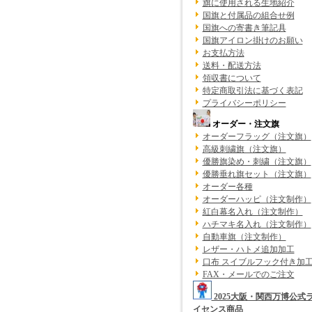
旗に使用される生地紹介
国旗と付属品の組合せ例
国旗への寄書き筆記具
国旗アイロン掛けのお願い
お支払方法
送料・配送方法
領収書について
特定商取引法に基づく表記
プライバシーポリシー
オーダー・注文旗
オーダーフラッグ（注文旗）
高級刺繍旗（注文旗）
優勝旗染め・刺繍（注文旗）
優勝垂れ旗セット（注文旗）
オーダー各種
オーダーハッピ（注文制作）
紅白幕名入れ（注文制作）
ハチマキ名入れ（注文制作）
自動車旗（注文制作）
レザー・ハトメ追加加工
口布 スイブルフック付き加
FAX・メールでのご注文
2025大阪・関西万博公式
イセンス商品