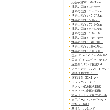
応援手旗SF：20×30cm
世界の国旗：34×50cm
世界の国旗：25×37.5cm
世界の国旗：45×67.5cm
世界の国旗：50×75cm
世界の国旗：70×105cm
世界の国旗：90×135cm
世界の国旗：100×150cm
世界の国旗：120×180cm
世界の国旗：140×210cm
世界の国旗：180×270cm
世界の国旗：200×300cm
国旗･ﾎﾟｰﾙ･ｽﾀﾝﾄﾞｾｯﾄ70×105
国旗･ﾎﾟｰﾙ･ｽﾀﾝﾄﾞｾｯﾄ90×135
直立型スタンド国旗ｾｯﾄ
フラッグディスプレイセット
高級壁面設置セット
壁面設置【DX】ｾｯﾄ
フラッグベースセット
サッカー強豪国の国旗
ラグビー強豪国の国旗
旗用ポール・伸縮式ポール
旗用ポール・バッグセット
国旗玉・竿頭
三脚台・スタンド