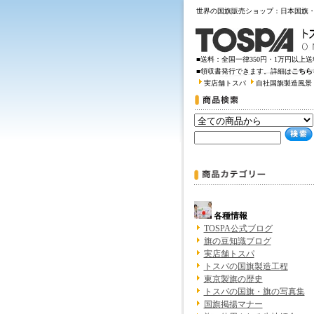
世界の国旗販売ショップ：日本国旗
■送料：全国一律350円・1万円以上
■領収書発行できます。詳細は
こちら
実店舗トスパ
自社国旗製造風景
各種情報
TOSPA公式ブログ
旗の豆知識ブログ
実店舗トスパ
トスパの国旗製造工程
東京製旗の歴史
トスパの国旗・旗の写真集
国旗掲揚マナー