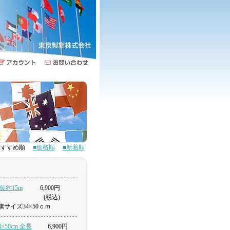
■おすすめ順
■価格順
■新着順
全長約15m
6,900円
(税込)
サイズ34×50ｃｍ
×50cm 全長
6,900円