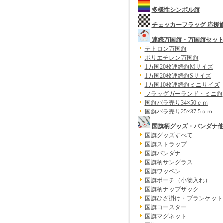
多様性シンボル旗
チェッカーフラッグ 応援
連続万国旗・万国旗セッ
テトロン万国旗
ポリエチレン万国旗
1カ国20枚連続旗Mサイズ
1カ国20枚連続旗Sサイズ
1カ国10枚連続旗ミニサイズ
フラッグガーランド・ミニ旗
国旗バラ売り34×50ｃｍ
国旗バラ売り25×37.5ｃｍ
国旗柄グッズ・バンダナ
国旗グッズすべて
国旗ストラップ
国旗バンダナ
国旗柄サングラス
国旗ワッペン
国旗ポーチ（小物入れ）
国旗柄ナップザック
国旗ひざ掛け・ブランケット
国旗コースター
国旗マグネット