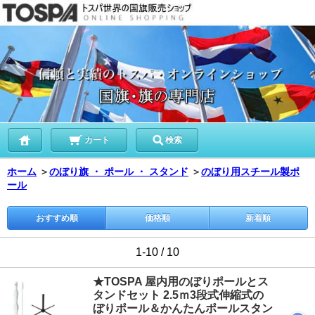
カート
検索
ホーム
＞
のぼり旗 ・ ポール ・ スタンド
＞
のぼり用スチール製ポ
ール
おすすめ順
価格順
新着順
1-10 / 10
★TOSPA 屋内用のぼりポールとス
タンドセット 2.5ｍ3段式伸縮式の
ぼりポール＆かんたんポールスタン