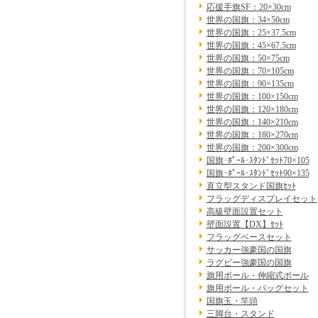
応援手旗SF：20×30cm
世界の国旗：34×50cm
世界の国旗：25×37.5cm
世界の国旗：45×67.5cm
世界の国旗：50×75cm
世界の国旗：70×105cm
世界の国旗：90×135cm
世界の国旗：100×150cm
世界の国旗：120×180cm
世界の国旗：140×210cm
世界の国旗：180×270cm
世界の国旗：200×300cm
国旗･ﾎﾟｰﾙ･ｽﾀﾝﾄﾞｾｯﾄ70×105
国旗･ﾎﾟｰﾙ･ｽﾀﾝﾄﾞｾｯﾄ90×135
直立型スタンド国旗ｾｯﾄ
フラッグディスプレイセット
高級壁面設置セット
壁面設置【DX】ｾｯﾄ
フラッグベースセット
サッカー強豪国の国旗
ラグビー強豪国の国旗
旗用ポール・伸縮式ポール
旗用ポール・バッグセット
国旗玉・竿頭
三脚台・スタンド