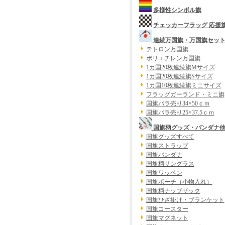
多様性シンボル旗
チェッカーフラッグ 応援
連続万国旗・万国旗セッ
テトロン万国旗
ポリエチレン万国旗
1カ国20枚連続旗Mサイズ
1カ国20枚連続旗Sサイズ
1カ国10枚連続旗ミニサイズ
フラッグガーランド・ミニ旗
国旗バラ売り34×50ｃｍ
国旗バラ売り25×37.5ｃｍ
国旗柄グッズ・バンダナ
国旗グッズすべて
国旗ストラップ
国旗バンダナ
国旗柄サングラス
国旗ワッペン
国旗ポーチ（小物入れ）
国旗柄ナップザック
国旗ひざ掛け・ブランケット
国旗コースター
国旗マグネット