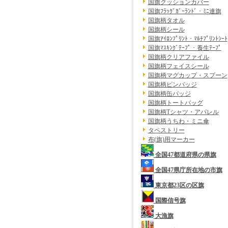
国旗クッションカバー
国旗ﾌﾗｯｸﾞｶﾞｰﾗﾝﾄﾞ・ﾐﾆ連旗
国旗柄タオル
国旗柄シール
国旗ｱｲﾛﾝﾌﾟﾘﾝﾄ・ﾏﾙﾁﾌﾟﾘﾝﾄｼｰﾄ
国旗ﾏｽｷﾝｸﾞﾃｰﾌﾟ・養生ﾃｰﾌﾟ
国旗柄クリアファイル
国旗柄フェイスシール
国旗柄マグカップ・スプーン
国旗柄ピンバッジ
国旗柄缶バッジ
国旗柄トートバッグ
国旗柄Tシャツ・アパレル
国旗柄うちわ・ミニ傘
タペストリー
布(旗)用マーカー
全国47都道府県の県旗
全国47県庁所在地の市旗
東京都23区の区旗
国際信号旗
大漁旗