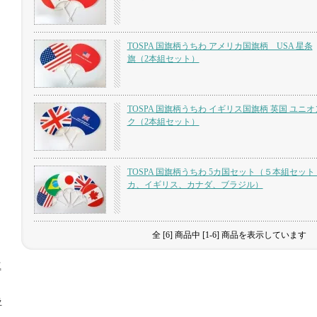
TOSPA 国旗柄うちわ アメリカ国旗柄 USA 星条
旗（2本組セット）
TOSPA 国旗柄うちわ イギリス国旗柄 英国 ユニ
ク（2本組セット）
TOSPA 国旗柄うちわ 5カ国セット（５本組セット
カ、イギリス、カナダ、ブラジル）
全 [6] 商品中 [1-6] 商品を表示しています
工
ラ