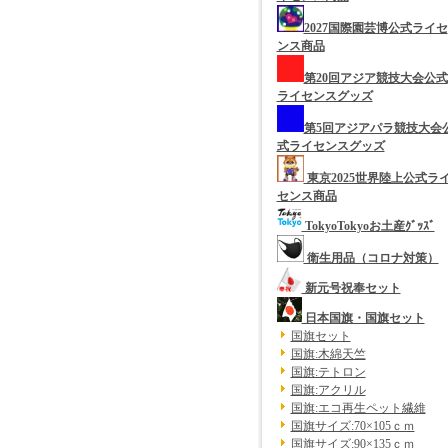
2027国際園芸博公式ライセ
ンス商品
第20回アジア競技大会公式
ライセンスグッズ
第5回アジアパラ競技大会
式ライセンスグッズ
東京2025世界陸上公式ラ
センス商品
TokyoTokyoお土産ｸﾞｯｽﾞ
衛生用品（コロナ対策）
新元号祝奉セット
日本国旗・国旗セット
国旗セット
国旗:木綿天竺
国旗:テトロン
国旗:アクリル
国旗:エコ再生ペット繊維
国旗サイズ:70×105ｃｍ
国旗サイズ:90×135ｃｍ