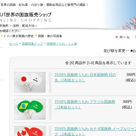
・世界の国旗・紅白幕・のぼり旗・運動会用品など旗専門の通販！
送料無料
>>送料・配送方法へ
を確認ください
トスパ東京製旗の歴史
国旗・旗の写真集
ホーム
>
国旗関連グッズ
>
国旗柄うちわ・ミニ傘
並び順を変更>> 
全 [6] 商品中 [1-6] 商品を表示しています
TOSPA 国旗柄うちわ 日本国旗柄 日の
300円
丸（2本組セット）
(税込)
TOSPA 国旗柄うちわ ブラジル国旗柄
300円
（2本組セット）
(税込)
TOSPA 国旗柄うちわ カナダ国旗柄 メープルリ
グ（2本組セット）