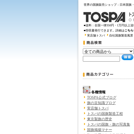
世界の国旗販売ショップ：日本国旗
■送料：全国一律350円・1万円以上
■領収書発行できます。詳細は
こちら
実店舗トスパ
自社国旗製造風景
各種情報
TOSPA公式ブログ
旗の豆知識ブログ
実店舗トスパ
トスパの国旗製造工程
東京製旗の歴史
トスパの国旗・旗の写真集
国旗掲揚マナー