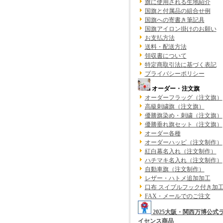
旗に使用される生地紹介
国旗と付属品の組合せ例
国旗への寄書き筆記具
国旗アイロン掛けのお願い
お支払方法
送料・配送方法
領収書について
特定商取引法に基づく表記
プライバシーポリシー
オーダー・注文旗
オーダーフラッグ（注文旗）
高級刺繍旗（注文旗）
優勝旗染め・刺繍（注文旗）
優勝垂れ旗セット（注文旗）
オーダー各種
オーダーハッピ（注文制作）
紅白幕名入れ（注文制作）
ハチマキ名入れ（注文制作）
自動車旗（注文制作）
レザー・ハトメ追加加工
口布 スイブルフック付き加
FAX・メールでのご注文
2025大阪・関西万博公式
イセンス商品