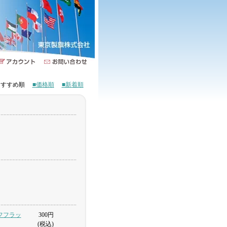
■おすすめ順
■価格順
■新着順
ーフフラッ
300円
(税込)