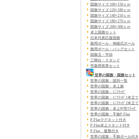
国旗サイズ:100×150ｃｍ
国旗サイズ:120×180ｃｍ
国旗サイズ:140×210ｃｍ
国旗サイズ:180×270ｃｍ
国旗サイズ:200×300ｃｍ
卓上国旗セット
日本代表応援国旗
旗用ポール・伸縮式ポール
旗用ポール・バッグセット
国旗玉・竿頭
三脚台・スタンド
弔旗用喪章セット
世界の国旗・国旗セット
世界の国旗：国別一覧
世界の国旗：卓上旗
世界の国旗：ﾐﾆﾌﾗｯｸﾞ
世界の国旗：ﾐﾆﾌﾗｯｸﾞ1本立て
世界の国旗：ﾐﾆﾌﾗｯｸﾞ2本立て
世界の国旗：卓上ﾀﾃ型ﾌﾗｯｸﾞ
世界の国旗：手旗P-Flag
P-Flagマグネット付き
P-Flag卓上スタンド付き
P-Flag 吸盤付き
世界の国旗：手旗ポール付き