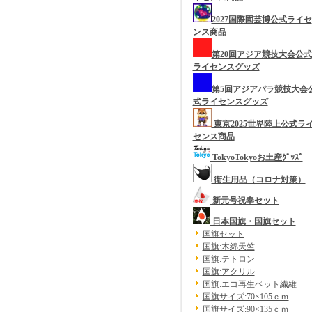
2027国際園芸博公式ライセ
ンス商品
第20回アジア競技大会公式
ライセンスグッズ
第5回アジアパラ競技大会
式ライセンスグッズ
東京2025世界陸上公式ラ
センス商品
TokyoTokyoお土産ｸﾞｯｽﾞ
衛生用品（コロナ対策）
新元号祝奉セット
日本国旗・国旗セット
国旗セット
国旗:木綿天竺
国旗:テトロン
国旗:アクリル
国旗:エコ再生ペット繊維
国旗サイズ:70×105ｃｍ
国旗サイズ:90×135ｃｍ