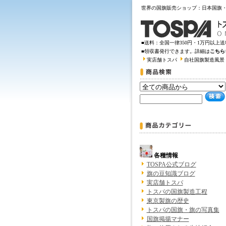
世界の国旗販売ショップ：日本国旗
■送料：全国一律350円・1万円以上
■領収書発行できます。詳細は
こちら
実店舗トスパ
自社国旗製造風景
各種情報
TOSPA公式ブログ
旗の豆知識ブログ
実店舗トスパ
トスパの国旗製造工程
東京製旗の歴史
トスパの国旗・旗の写真集
国旗掲揚マナー