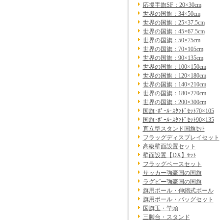
応援手旗SF：20×30cm
世界の国旗：34×50cm
世界の国旗：25×37.5cm
世界の国旗：45×67.5cm
世界の国旗：50×75cm
世界の国旗：70×105cm
世界の国旗：90×135cm
世界の国旗：100×150cm
世界の国旗：120×180cm
世界の国旗：140×210cm
世界の国旗：180×270cm
世界の国旗：200×300cm
国旗･ﾎﾟｰﾙ･ｽﾀﾝﾄﾞｾｯﾄ70×105
国旗･ﾎﾟｰﾙ･ｽﾀﾝﾄﾞｾｯﾄ90×135
直立型スタンド国旗ｾｯﾄ
フラッグディスプレイセット
高級壁面設置セット
壁面設置【DX】ｾｯﾄ
フラッグベースセット
サッカー強豪国の国旗
ラグビー強豪国の国旗
旗用ポール・伸縮式ポール
旗用ポール・バッグセット
国旗玉・竿頭
三脚台・スタンド