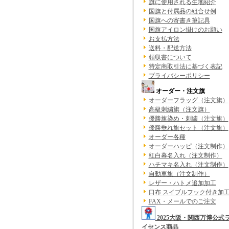
旗に使用される生地紹介
国旗と付属品の組合せ例
国旗への寄書き筆記具
国旗アイロン掛けのお願い
お支払方法
送料・配送方法
領収書について
特定商取引法に基づく表記
プライバシーポリシー
オーダー・注文旗
オーダーフラッグ（注文旗）
高級刺繍旗（注文旗）
優勝旗染め・刺繍（注文旗）
優勝垂れ旗セット（注文旗）
オーダー各種
オーダーハッピ（注文制作）
紅白幕名入れ（注文制作）
ハチマキ名入れ（注文制作）
自動車旗（注文制作）
レザー・ハトメ追加加工
口布 スイブルフック付き加
FAX・メールでのご注文
2025大阪・関西万博公式
イセンス商品