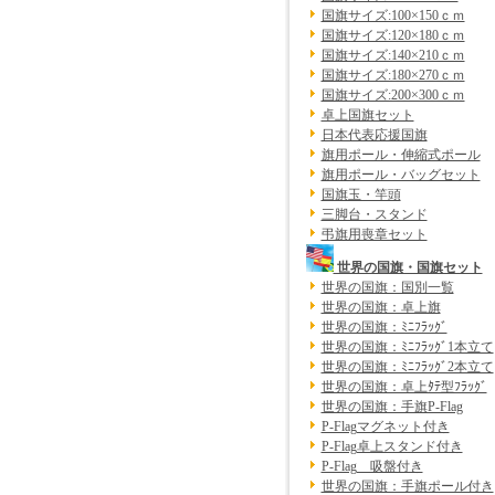
国旗サイズ:100×150ｃｍ
国旗サイズ:120×180ｃｍ
国旗サイズ:140×210ｃｍ
国旗サイズ:180×270ｃｍ
国旗サイズ:200×300ｃｍ
卓上国旗セット
日本代表応援国旗
旗用ポール・伸縮式ポール
旗用ポール・バッグセット
国旗玉・竿頭
三脚台・スタンド
弔旗用喪章セット
世界の国旗・国旗セット
世界の国旗：国別一覧
世界の国旗：卓上旗
世界の国旗：ﾐﾆﾌﾗｯｸﾞ
世界の国旗：ﾐﾆﾌﾗｯｸﾞ1本立て
世界の国旗：ﾐﾆﾌﾗｯｸﾞ2本立て
世界の国旗：卓上ﾀﾃ型ﾌﾗｯｸﾞ
世界の国旗：手旗P-Flag
P-Flagマグネット付き
P-Flag卓上スタンド付き
P-Flag 吸盤付き
世界の国旗：手旗ポール付き