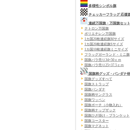
多様性シンボル旗
チェッカーフラッグ 応援
連続万国旗・万国旗セッ
テトロン万国旗
ポリエチレン万国旗
1カ国20枚連続旗Mサイズ
1カ国20枚連続旗Sサイズ
1カ国10枚連続旗ミニサイズ
フラッグガーランド・ミニ旗
国旗バラ売り34×50ｃｍ
国旗バラ売り25×37.5ｃｍ
国旗柄グッズ・バンダナ
国旗グッズすべて
国旗ストラップ
国旗バンダナ
国旗柄サングラス
国旗ワッペン
国旗ポーチ（小物入れ）
国旗柄ナップザック
国旗ひざ掛け・ブランケット
国旗コースター
国旗マグネット