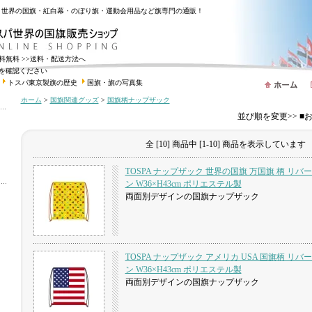
・世界の国旗・紅白幕・のぼり旗・運動会用品など旗専門の通販！
送料無料
>>送料・配送方法へ
を確認ください
トスパ東京製旗の歴史
国旗・旗の写真集
ホーム
>
国旗関連グッズ
>
国旗柄ナップザック
並び順を変更>> 
全 [10] 商品中 [1-10] 商品を表示しています
TOSPA ナップザック 世界の国旗 万国旗 柄 リ
ン W36×H43cm ポリエステル製
両面別デザインの国旗ナップザック
TOSPA ナップザック アメリカ USA 国旗柄 リ
ン W36×H43cm ポリエステル製
両面別デザインの国旗ナップザック