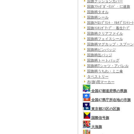
国旗クッションカバー
国旗ﾌﾗｯｸﾞｶﾞｰﾗﾝﾄﾞ・ﾐﾆ連旗
国旗柄タオル
国旗柄シール
国旗ｱｲﾛﾝﾌﾟﾘﾝﾄ・ﾏﾙﾁﾌﾟﾘﾝﾄｼｰﾄ
国旗ﾏｽｷﾝｸﾞﾃｰﾌﾟ・養生ﾃｰﾌﾟ
国旗柄クリアファイル
国旗柄フェイスシール
国旗柄マグカップ・スプーン
国旗柄ピンバッジ
国旗柄缶バッジ
国旗柄トートバッグ
国旗柄Tシャツ・アパレル
国旗柄うちわ・ミニ傘
タペストリー
布(旗)用マーカー
全国47都道府県の県旗
全国47県庁所在地の市旗
東京都23区の区旗
国際信号旗
大漁旗