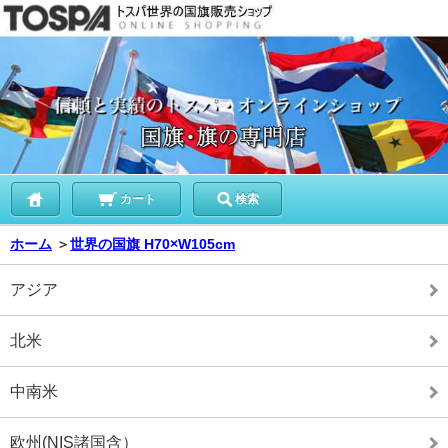
カート
検索
ホーム
＞
世界の国旗 H70×W105cm
アジア
北米
中南米
欧州(NIS諸国含）