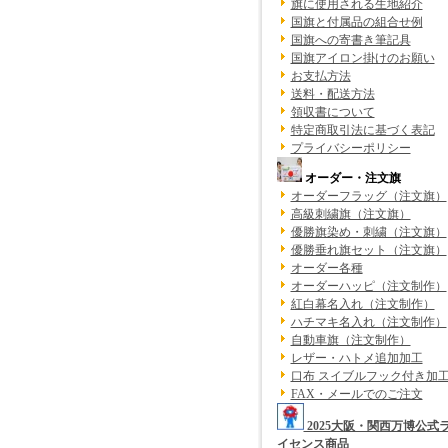
旗に使用される生地紹介
国旗と付属品の組合せ例
国旗への寄書き筆記具
国旗アイロン掛けのお願い
お支払方法
送料・配送方法
領収書について
特定商取引法に基づく表記
プライバシーポリシー
オーダー・注文旗
オーダーフラッグ（注文旗）
高級刺繍旗（注文旗）
優勝旗染め・刺繍（注文旗）
優勝垂れ旗セット（注文旗）
オーダー各種
オーダーハッピ（注文制作）
紅白幕名入れ（注文制作）
ハチマキ名入れ（注文制作）
自動車旗（注文制作）
レザー・ハトメ追加加工
口布 スイブルフック付き加
FAX・メールでのご注文
2025大阪・関西万博公式
イセンス商品