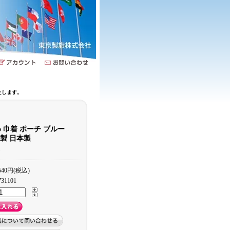
たします。
kyo 巾着 ポーチ ブルー
 綿製 日本製
)
540円(税込)
731101