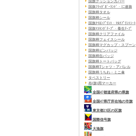
国旗クッションカバー
国旗ﾌﾗｯｸﾞｶﾞｰﾗﾝﾄﾞ・ﾐﾆ連旗
国旗柄タオル
国旗柄シール
国旗ｱｲﾛﾝﾌﾟﾘﾝﾄ・ﾏﾙﾁﾌﾟﾘﾝﾄｼｰﾄ
国旗ﾏｽｷﾝｸﾞﾃｰﾌﾟ・養生ﾃｰﾌﾟ
国旗柄クリアファイル
国旗柄フェイスシール
国旗柄マグカップ・スプーン
国旗柄ピンバッジ
国旗柄缶バッジ
国旗柄トートバッグ
国旗柄Tシャツ・アパレル
国旗柄うちわ・ミニ傘
タペストリー
布(旗)用マーカー
全国47都道府県の県旗
全国47県庁所在地の市旗
東京都23区の区旗
国際信号旗
大漁旗