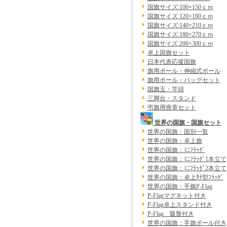
国旗サイズ:100×150ｃｍ
国旗サイズ:120×180ｃｍ
国旗サイズ:140×210ｃｍ
国旗サイズ:180×270ｃｍ
国旗サイズ:200×300ｃｍ
卓上国旗セット
日本代表応援国旗
旗用ポール・伸縮式ポール
旗用ポール・バッグセット
国旗玉・竿頭
三脚台・スタンド
弔旗用喪章セット
世界の国旗・国旗セット
世界の国旗：国別一覧
世界の国旗：卓上旗
世界の国旗：ﾐﾆﾌﾗｯｸﾞ
世界の国旗：ﾐﾆﾌﾗｯｸﾞ1本立て
世界の国旗：ﾐﾆﾌﾗｯｸﾞ2本立て
世界の国旗：卓上ﾀﾃ型ﾌﾗｯｸﾞ
世界の国旗：手旗P-Flag
P-Flagマグネット付き
P-Flag卓上スタンド付き
P-Flag 吸盤付き
世界の国旗：手旗ポール付き