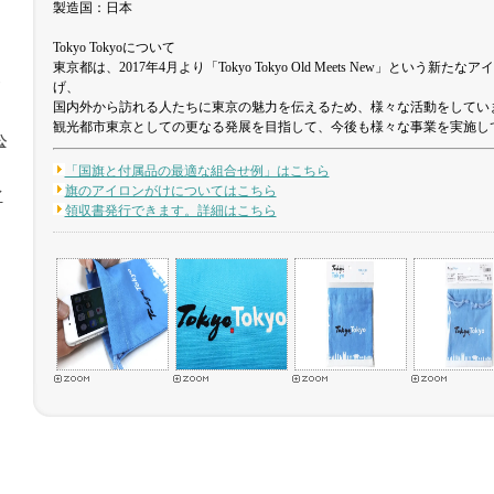
製造国：日本
Tokyo Tokyoについて
東京都は、2017年4月より「Tokyo Tokyo Old Meets New」という
げ、
国内外から訪れる人たちに東京の魅力を伝えるため、様々な活動をしてい
観光都市東京としての更なる発展を目指して、今後も様々な事業を実施し
公
「国旗と付属品の最適な組合せ例」はこちら
旗のアイロンがけについてはこちら
イ
領収書発行できます。詳細はこちら