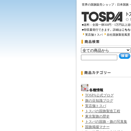
世界の国旗販売ショップ：日本国旗
■送料：全国一律350円・1万円以上
■領収書発行できます。詳細は
こちら
実店舗トスパ
自社国旗製造風景
各種情報
TOSPA公式ブログ
旗の豆知識ブログ
実店舗トスパ
トスパの国旗製造工程
東京製旗の歴史
トスパの国旗・旗の写真集
国旗掲揚マナー