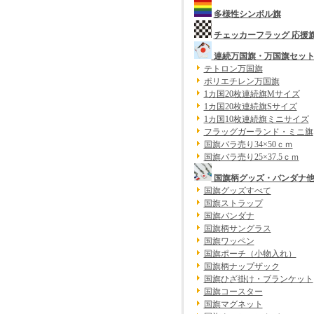
多様性シンボル旗
チェッカーフラッグ 応援
連続万国旗・万国旗セッ
テトロン万国旗
ポリエチレン万国旗
1カ国20枚連続旗Mサイズ
1カ国20枚連続旗Sサイズ
1カ国10枚連続旗ミニサイズ
フラッグガーランド・ミニ旗
国旗バラ売り34×50ｃｍ
国旗バラ売り25×37.5ｃｍ
国旗柄グッズ・バンダナ
国旗グッズすべて
国旗ストラップ
国旗バンダナ
国旗柄サングラス
国旗ワッペン
国旗ポーチ（小物入れ）
国旗柄ナップザック
国旗ひざ掛け・ブランケット
国旗コースター
国旗マグネット