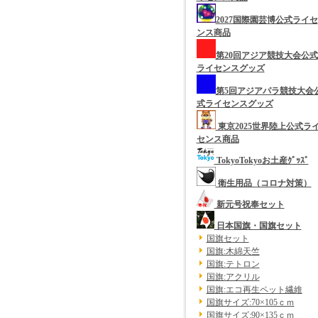
2027国際園芸博公式ライセ
ンス商品
第20回アジア競技大会公式
ライセンスグッズ
第5回アジアパラ競技大会
式ライセンスグッズ
東京2025世界陸上公式ラ
センス商品
TokyoTokyoお土産ｸﾞｯｽﾞ
衛生用品（コロナ対策）
新元号祝奉セット
日本国旗・国旗セット
国旗セット
国旗:木綿天竺
国旗:テトロン
国旗:アクリル
国旗:エコ再生ペット繊維
国旗サイズ:70×105ｃｍ
国旗サイズ:90×135ｃｍ