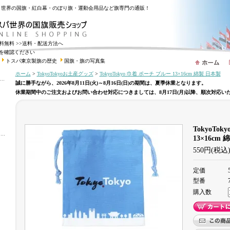
・世界の国旗・紅白幕・のぼり旗・運動会用品など旗専門の通販！
送料無料
>>送料・配送方法へ
を確認ください
トスパ東京製旗の歴史
国旗・旗の写真集
ホーム
>
TokyoTokyoお土産グッズ
>
TokyoTokyo 巾着 ポーチ ブルー 13×16cm 綿製 日本製
誠に勝手ながら、2026年8月11日(火)～8月16日(日)の期間は、夏季休業となります。
休業期間中のご注文およびお問い合わせ対応につきましては、8月17日(月)以降、順次対応い
TokyoTo
13×16cm
550円(税込
定価
型番
購入数