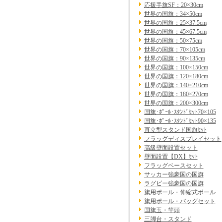
応援手旗SF：20×30cm
世界の国旗：34×50cm
世界の国旗：25×37.5cm
世界の国旗：45×67.5cm
世界の国旗：50×75cm
世界の国旗：70×105cm
世界の国旗：90×135cm
世界の国旗：100×150cm
世界の国旗：120×180cm
世界の国旗：140×210cm
世界の国旗：180×270cm
世界の国旗：200×300cm
国旗･ﾎﾟｰﾙ･ｽﾀﾝﾄﾞｾｯﾄ70×105
国旗･ﾎﾟｰﾙ･ｽﾀﾝﾄﾞｾｯﾄ90×135
直立型スタンド国旗ｾｯﾄ
フラッグディスプレイセット
高級壁面設置セット
壁面設置【DX】ｾｯﾄ
フラッグベースセット
サッカー強豪国の国旗
ラグビー強豪国の国旗
旗用ポール・伸縮式ポール
旗用ポール・バッグセット
国旗玉・竿頭
三脚台・スタンド