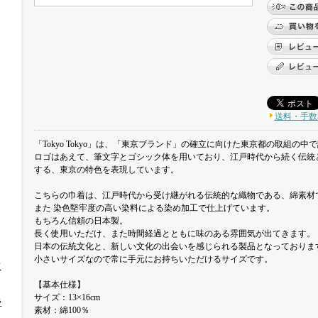
送料・手数
「Tokyo Tokyo」は、「東京ブランド」の確立に向けた東京都の取組の中
ロゴはあえて、筆文字とゴシック体を用いており、江戸時代から続く伝統
する、東京の特色を表現しています。
こちらの巾着は、江戸時代から受け継がれる伝統的な織物である、綿素材
また 染色堅牢度の高い染料による染め加工で仕上げています。
もちろん信頼の日本製。
長く使用いただけ、また時間経過とともに味のある雰囲気が出てきます。
日本の伝統文化と、新しい文化の出会いを感じられる製品となっておりま
小さいサイズなので常に手元にお持ちいただけるサイズです。
工
【基本仕様】
サイズ：13×16cm
ラ
素材：綿100％