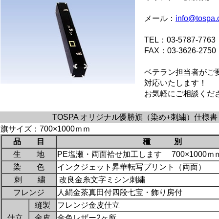
メール：
info@tospa.
TEL：03-5787-7763
FAX：03-3626-2750
ベテラン担当者がご
対応いたします！
お気軽にご相談くだ
TOSPA オリジナル優勝旗（染め+刺繍）仕様書
旗サイズ：700×1000ｍｍ
品 目
種 別
生 地
PE塩瀬・両面袷せ加工します 700×1000ｍ
染 色
インクジェット昇華転写プリント（両面）
刺 繍
改良金糸文字ミシン刺繍
フレンジ
人絹金茶真田付四段七宝・飾り房付
縫製
フレンジ金皮仕立
仕立
金皮
金色レザー2ヶ所