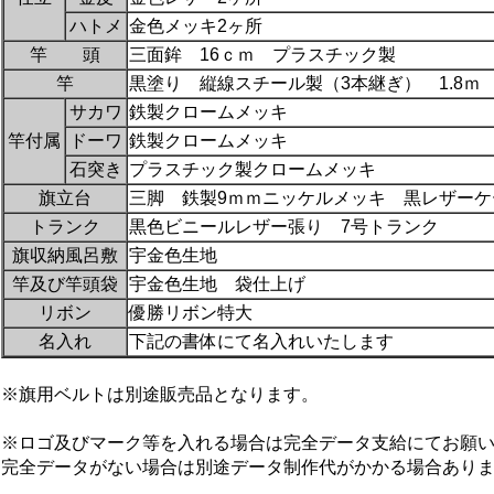
ハトメ
金色メッキ2ヶ所
竿 頭
三面鉾 16ｃｍ プラスチック製
竿
黒塗り 縦線スチール製（3本継ぎ） 1.8ｍ
サカワ
鉄製クロームメッキ
竿付属
ドーワ
鉄製クロームメッキ
石突き
プラスチック製クロームメッキ
旗立台
三脚 鉄製9ｍｍニッケルメッキ 黒レザーケ
トランク
黒色ビニールレザー張り 7号トランク
旗収納風呂敷
宇金色生地
竿及び竿頭袋
宇金色生地 袋仕上げ
リボン
優勝リボン特大
名入れ
下記の書体にて名入れいたします
※旗用ベルトは別途販売品となります。
※ロゴ及びマーク等を入れる場合は完全データ支給にてお願
完全データがない場合は別途データ制作代がかかる場合あり