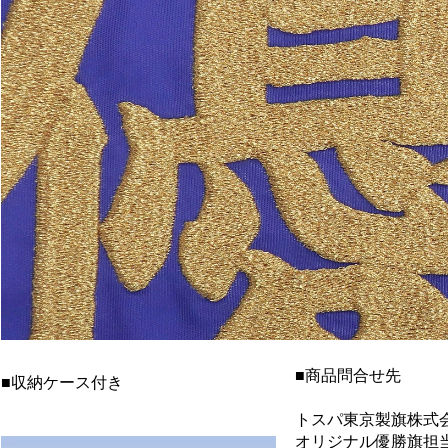
■商品問合せ先
■収納ケース付き
トスパ東京製旗株式
オリジナル優勝旗担