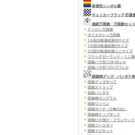
多様性シンボル旗
チェッカーフラッグ 応援
連続万国旗・万国旗セッ
テトロン万国旗
ポリエチレン万国旗
1カ国20枚連続旗Mサイズ
1カ国20枚連続旗Sサイズ
1カ国10枚連続旗ミニサイズ
フラッグガーランド・ミニ旗
国旗バラ売り34×50ｃｍ
国旗バラ売り25×37.5ｃｍ
国旗柄グッズ・バンダナ
国旗グッズすべて
国旗ストラップ
国旗バンダナ
国旗柄サングラス
国旗ワッペン
国旗ポーチ（小物入れ）
国旗柄ナップザック
国旗ひざ掛け・ブランケット
国旗コースター
国旗マグネット