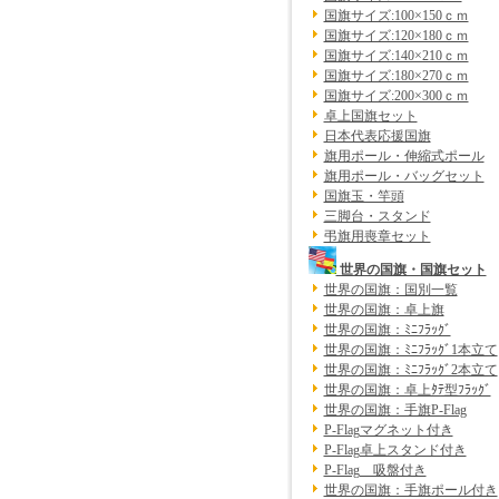
国旗サイズ:100×150ｃｍ
国旗サイズ:120×180ｃｍ
国旗サイズ:140×210ｃｍ
国旗サイズ:180×270ｃｍ
国旗サイズ:200×300ｃｍ
卓上国旗セット
日本代表応援国旗
旗用ポール・伸縮式ポール
旗用ポール・バッグセット
国旗玉・竿頭
三脚台・スタンド
弔旗用喪章セット
世界の国旗・国旗セット
世界の国旗：国別一覧
世界の国旗：卓上旗
世界の国旗：ﾐﾆﾌﾗｯｸﾞ
世界の国旗：ﾐﾆﾌﾗｯｸﾞ1本立て
世界の国旗：ﾐﾆﾌﾗｯｸﾞ2本立て
世界の国旗：卓上ﾀﾃ型ﾌﾗｯｸﾞ
世界の国旗：手旗P-Flag
P-Flagマグネット付き
P-Flag卓上スタンド付き
P-Flag 吸盤付き
世界の国旗：手旗ポール付き