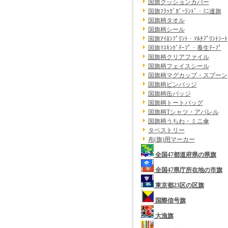
国旗クッションカバー
国旗ﾌﾗｯｸﾞｶﾞｰﾗﾝﾄﾞ・ﾐﾆ連旗
国旗柄タオル
国旗柄シール
国旗ｱｲﾛﾝﾌﾟﾘﾝﾄ・ﾏﾙﾁﾌﾟﾘﾝﾄｼｰﾄ
国旗ﾏｽｷﾝｸﾞﾃｰﾌﾟ・養生ﾃｰﾌﾟ
国旗柄クリアファイル
国旗柄フェイスシール
国旗柄マグカップ・スプーン
国旗柄ピンバッジ
国旗柄缶バッジ
国旗柄トートバッグ
国旗柄Tシャツ・アパレル
国旗柄うちわ・ミニ傘
タペストリー
布(旗)用マーカー
全国47都道府県の県旗
全国47県庁所在地の市旗
東京都23区の区旗
国際信号旗
大漁旗