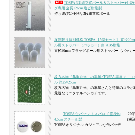
TOSPA 3本組立式ポール＆ストッパー付 
グ専用 全長126cm 塩ビ樹脂製
持ち運びに便利な3段組立式ポール
在庫限り特別価格 TOSPA 【5個セット】 直径20
ル用ストッパー（パッカー）白 ABS樹脂
直径20mm フラッグポール用ストッパー（パッカ
枚方名物『鳥重弁当』の車屋×TOSPA 車屋 ミニ 
ル 約25×25cm
枚方名物『鳥重弁当』の車屋さんと待望のコラボ
最適なミニタオルハンカチです。
TOSPA 缶バッジ トスパロゴ 直径約
220
4.5cm スチール製
(税込
TOSPAオリジナル カジュアルな缶バッヂ