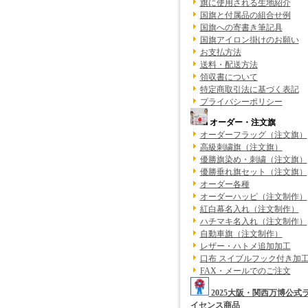
旗に使用される生地紹介
国旗と付属品の組合せ例
国旗への寄書き筆記具
国旗アイロン掛けのお願い
お支払方法
送料・配送方法
領収書について
特定商取引法に基づく表記
プライバシーポリシー
オーダー・注文旗
オーダーフラッグ（注文旗）
高級刺繍旗（注文旗）
優勝旗染め・刺繍（注文旗）
優勝垂れ旗セット（注文旗）
オーダー各種
オーダーハッピ（注文制作）
紅白幕名入れ（注文制作）
ハチマキ名入れ（注文制作）
自動車旗（注文制作）
レザー・ハトメ追加加工
口布 スイブルフック付き加
FAX・メールでのご注文
2025大阪・関西万博公式
イセンス商品