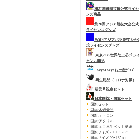
2027国際園芸博公式ライセ
ンス商品
第20回アジア競技大会公式
ライセンスグッズ
第5回アジアパラ競技大会
式ライセンスグッズ
東京2025世界陸上公式ラ
センス商品
TokyoTokyoお土産ｸﾞｯｽﾞ
衛生用品（コロナ対策）
新元号祝奉セット
日本国旗・国旗セット
国旗セット
国旗:木綿天竺
国旗:テトロン
国旗:アクリル
国旗:エコ再生ペット繊維
国旗サイズ:70×105ｃｍ
国旗サイズ:90×135ｃｍ