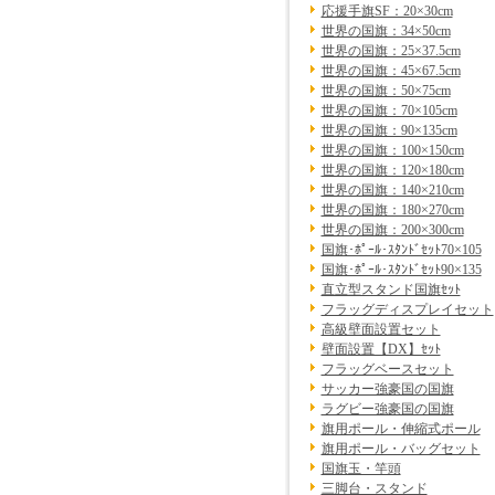
応援手旗SF：20×30cm
世界の国旗：34×50cm
世界の国旗：25×37.5cm
世界の国旗：45×67.5cm
世界の国旗：50×75cm
世界の国旗：70×105cm
世界の国旗：90×135cm
世界の国旗：100×150cm
世界の国旗：120×180cm
世界の国旗：140×210cm
世界の国旗：180×270cm
世界の国旗：200×300cm
国旗･ﾎﾟｰﾙ･ｽﾀﾝﾄﾞｾｯﾄ70×105
国旗･ﾎﾟｰﾙ･ｽﾀﾝﾄﾞｾｯﾄ90×135
直立型スタンド国旗ｾｯﾄ
フラッグディスプレイセット
高級壁面設置セット
壁面設置【DX】ｾｯﾄ
フラッグベースセット
サッカー強豪国の国旗
ラグビー強豪国の国旗
旗用ポール・伸縮式ポール
旗用ポール・バッグセット
国旗玉・竿頭
三脚台・スタンド