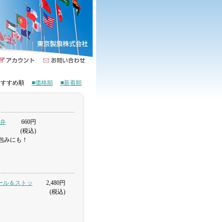
■おすすめ順
■価格順
■新着順
お弁
660円
(税込)
包みにも！
式ポール＆ストッ
2,480円
(税込)