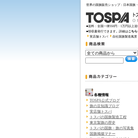
世界の国旗販売ショップ：日本国旗
■送料：全国一律350円・1万円以上
■領収書発行できます。詳細は
こちら
実店舗トスパ
自社国旗製造風景
各種情報
TOSPA公式ブログ
旗の豆知識ブログ
実店舗トスパ
トスパの国旗製造工程
東京製旗の歴史
トスパの国旗・旗の写真集
国旗掲揚マナー