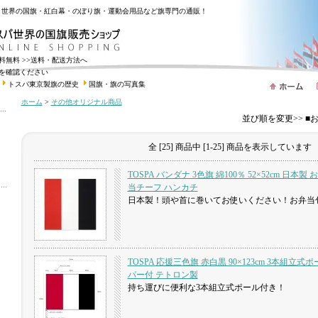
・世界の国旗・紅白幕・のぼり旗・運動会用品など旗専門の通販！
送料無料
>>送料・配送方法へ
を確認ください
トスパ東京製旗の歴史
国旗・旗の写真集
ホーム
>
その他オリジナル商品
並び順を変更>> 
全 [25] 商品中 [1-25] 商品を表示しています
TOSPA バンダナ 3色旗 綿100％ 52×52cm 日本製 
当チーフ ハンカチ
日本製！頭や首に巻いてお使いください！お弁当
TOSPA 応援三色旗 赤白黒 90×123cm 3本組立
パー付 テトロン製
持ち運びに便利な3本組立式ポール付き！