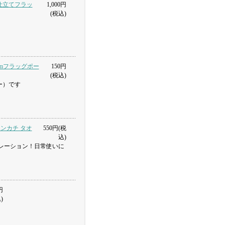
袋仕立てフラッ
1,000円
(税込)
mmフラッグポー
150円
(税込)
ー）です
ハンカチ タオ
550円(税
込)
レーション！日常使いに
円
)