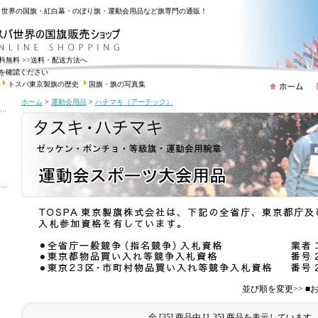
・世界の国旗・紅白幕・のぼり旗・運動会用品など旗専門の通販！
送料無料
>>送料・配送方法へ
を確認ください
トスパ東京製旗の歴史
国旗・旗の写真集
ホーム
>
運動会用品
>
ハチマキ（アーテック）
並び順を変更>> 
全 [35] 商品中 [1-35] 商品を表示しています