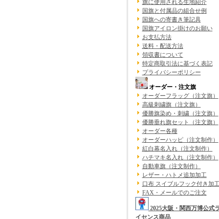
旗に使用される生地紹介
国旗と付属品の組合せ例
国旗への寄書き筆記具
国旗アイロン掛けのお願い
お支払方法
送料・配送方法
領収書について
特定商取引法に基づく表記
プライバシーポリシー
オーダー・注文旗
オーダーフラッグ（注文旗）
高級刺繍旗（注文旗）
優勝旗染め・刺繍（注文旗）
優勝垂れ旗セット（注文旗）
オーダー各種
オーダーハッピ（注文制作）
紅白幕名入れ（注文制作）
ハチマキ名入れ（注文制作）
自動車旗（注文制作）
レザー・ハトメ追加加工
口布 スイブルフック付き加
FAX・メールでのご注文
2025大阪・関西万博公式
イセンス商品