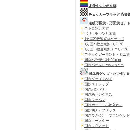
多様性シンボル旗
チェッカーフラッグ 応援
連続万国旗・万国旗セッ
テトロン万国旗
ポリエチレン万国旗
1カ国20枚連続旗Mサイズ
1カ国20枚連続旗Sサイズ
1カ国10枚連続旗ミニサイズ
フラッグガーランド・ミニ旗
国旗バラ売り34×50ｃｍ
国旗バラ売り25×37.5ｃｍ
国旗柄グッズ・バンダナ
国旗グッズすべて
国旗ストラップ
国旗バンダナ
国旗柄サングラス
国旗ワッペン
国旗ポーチ（小物入れ）
国旗柄ナップザック
国旗ひざ掛け・ブランケット
国旗コースター
国旗マグネット