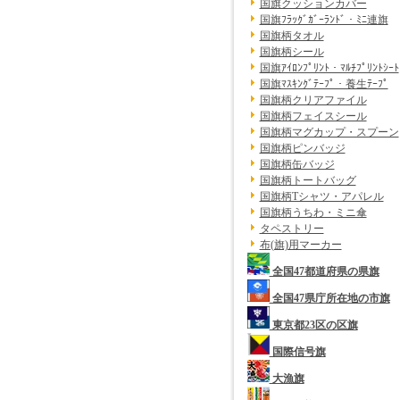
国旗クッションカバー
国旗ﾌﾗｯｸﾞｶﾞｰﾗﾝﾄﾞ・ﾐﾆ連旗
国旗柄タオル
国旗柄シール
国旗ｱｲﾛﾝﾌﾟﾘﾝﾄ・ﾏﾙﾁﾌﾟﾘﾝﾄｼｰﾄ
国旗ﾏｽｷﾝｸﾞﾃｰﾌﾟ・養生ﾃｰﾌﾟ
国旗柄クリアファイル
国旗柄フェイスシール
国旗柄マグカップ・スプーン
国旗柄ピンバッジ
国旗柄缶バッジ
国旗柄トートバッグ
国旗柄Tシャツ・アパレル
国旗柄うちわ・ミニ傘
タペストリー
布(旗)用マーカー
全国47都道府県の県旗
全国47県庁所在地の市旗
東京都23区の区旗
国際信号旗
大漁旗