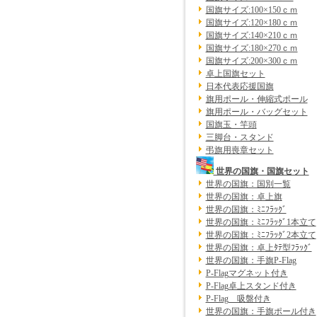
国旗サイズ:100×150ｃｍ
国旗サイズ:120×180ｃｍ
国旗サイズ:140×210ｃｍ
国旗サイズ:180×270ｃｍ
国旗サイズ:200×300ｃｍ
卓上国旗セット
日本代表応援国旗
旗用ポール・伸縮式ポール
旗用ポール・バッグセット
国旗玉・竿頭
三脚台・スタンド
弔旗用喪章セット
世界の国旗・国旗セット
世界の国旗：国別一覧
世界の国旗：卓上旗
世界の国旗：ﾐﾆﾌﾗｯｸﾞ
世界の国旗：ﾐﾆﾌﾗｯｸﾞ1本立て
世界の国旗：ﾐﾆﾌﾗｯｸﾞ2本立て
世界の国旗：卓上ﾀﾃ型ﾌﾗｯｸﾞ
世界の国旗：手旗P-Flag
P-Flagマグネット付き
P-Flag卓上スタンド付き
P-Flag 吸盤付き
世界の国旗：手旗ポール付き