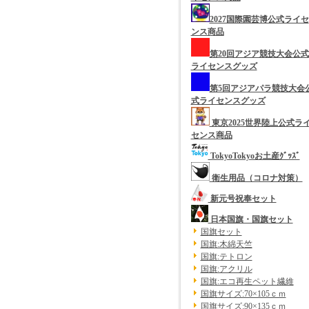
2027国際園芸博公式ライセ
ンス商品
第20回アジア競技大会公式
ライセンスグッズ
第5回アジアパラ競技大会
式ライセンスグッズ
東京2025世界陸上公式ラ
センス商品
TokyoTokyoお土産ｸﾞｯｽﾞ
衛生用品（コロナ対策）
新元号祝奉セット
日本国旗・国旗セット
国旗セット
国旗:木綿天竺
国旗:テトロン
国旗:アクリル
国旗:エコ再生ペット繊維
国旗サイズ:70×105ｃｍ
国旗サイズ:90×135ｃｍ