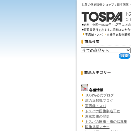
世界の国旗販売ショップ：日本国旗
■送料：全国一律350円・1万円以上
■領収書発行できます。詳細は
こちら
実店舗トスパ
自社国旗製造風景
各種情報
TOSPA公式ブログ
旗の豆知識ブログ
実店舗トスパ
トスパの国旗製造工程
東京製旗の歴史
トスパの国旗・旗の写真集
国旗掲揚マナー