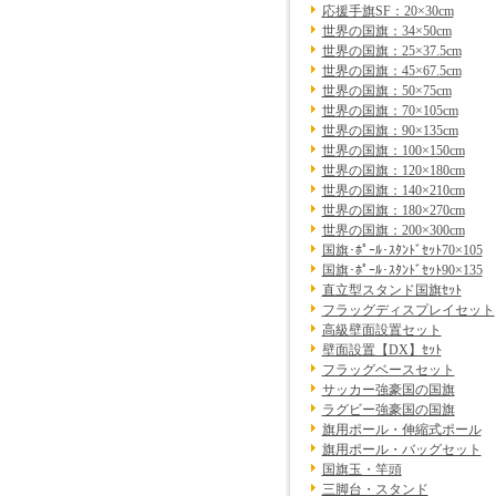
応援手旗SF：20×30cm
世界の国旗：34×50cm
世界の国旗：25×37.5cm
世界の国旗：45×67.5cm
世界の国旗：50×75cm
世界の国旗：70×105cm
世界の国旗：90×135cm
世界の国旗：100×150cm
世界の国旗：120×180cm
世界の国旗：140×210cm
世界の国旗：180×270cm
世界の国旗：200×300cm
国旗･ﾎﾟｰﾙ･ｽﾀﾝﾄﾞｾｯﾄ70×105
国旗･ﾎﾟｰﾙ･ｽﾀﾝﾄﾞｾｯﾄ90×135
直立型スタンド国旗ｾｯﾄ
フラッグディスプレイセット
高級壁面設置セット
壁面設置【DX】ｾｯﾄ
フラッグベースセット
サッカー強豪国の国旗
ラグビー強豪国の国旗
旗用ポール・伸縮式ポール
旗用ポール・バッグセット
国旗玉・竿頭
三脚台・スタンド