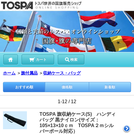
カート
検索
ホーム
＞
旗付属品
＞
収納ケース・バッグ
おすすめ順
価格順
新着順
1-12 / 12
TOSPA 旗収納ケース(S) ハンディ
バッグ 黒ナイロン(サイズ：
105×13×10ｃｍ TOSPA２ｍシル
バーポール対応）