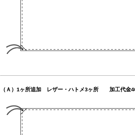
（Ａ）1ヶ所追加 レザー・ハトメ3ヶ所 加工代金4