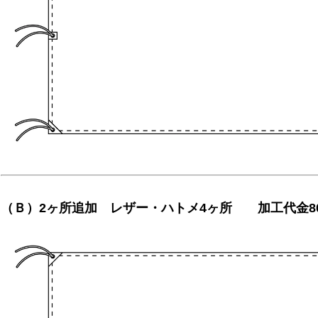
（Ｂ）2ヶ所追加 レザー・ハトメ4ヶ所 加工代金8