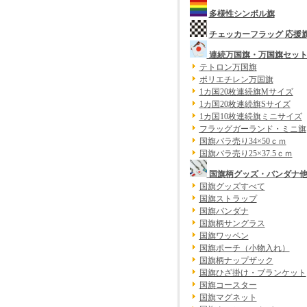
多様性シンボル旗
チェッカーフラッグ 応援
連続万国旗・万国旗セッ
テトロン万国旗
ポリエチレン万国旗
1カ国20枚連続旗Mサイズ
1カ国20枚連続旗Sサイズ
1カ国10枚連続旗ミニサイズ
フラッグガーランド・ミニ旗
国旗バラ売り34×50ｃｍ
国旗バラ売り25×37.5ｃｍ
国旗柄グッズ・バンダナ
国旗グッズすべて
国旗ストラップ
国旗バンダナ
国旗柄サングラス
国旗ワッペン
国旗ポーチ（小物入れ）
国旗柄ナップザック
国旗ひざ掛け・ブランケット
国旗コースター
国旗マグネット