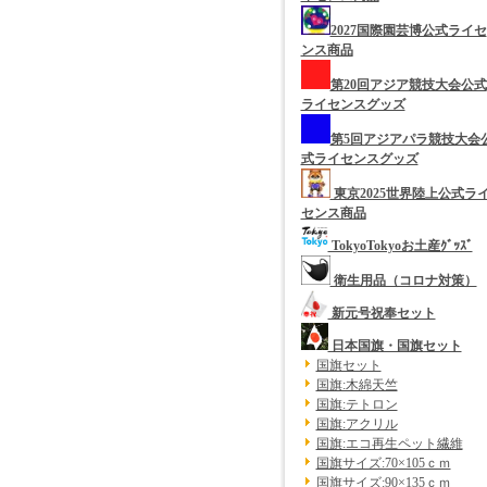
2027国際園芸博公式ライセ
ンス商品
第20回アジア競技大会公式
ライセンスグッズ
第5回アジアパラ競技大会
式ライセンスグッズ
東京2025世界陸上公式ラ
センス商品
TokyoTokyoお土産ｸﾞｯｽﾞ
衛生用品（コロナ対策）
新元号祝奉セット
日本国旗・国旗セット
国旗セット
国旗:木綿天竺
国旗:テトロン
国旗:アクリル
国旗:エコ再生ペット繊維
国旗サイズ:70×105ｃｍ
国旗サイズ:90×135ｃｍ