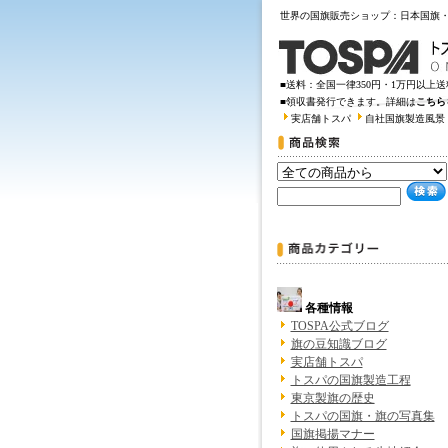
世界の国旗販売ショップ：日本国旗
■送料：全国一律350円・1万円以上
■領収書発行できます。詳細は
こちら
実店舗トスパ
自社国旗製造風景
各種情報
TOSPA公式ブログ
旗の豆知識ブログ
実店舗トスパ
トスパの国旗製造工程
東京製旗の歴史
トスパの国旗・旗の写真集
国旗掲揚マナー