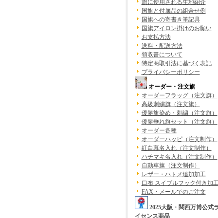
旗に使用される生地紹介
国旗と付属品の組合せ例
国旗への寄書き筆記具
国旗アイロン掛けのお願い
お支払方法
送料・配送方法
領収書について
特定商取引法に基づく表記
プライバシーポリシー
オーダー・注文旗
オーダーフラッグ（注文旗）
高級刺繍旗（注文旗）
優勝旗染め・刺繍（注文旗）
優勝垂れ旗セット（注文旗）
オーダー各種
オーダーハッピ（注文制作）
紅白幕名入れ（注文制作）
ハチマキ名入れ（注文制作）
自動車旗（注文制作）
レザー・ハトメ追加加工
口布 スイブルフック付き加
FAX・メールでのご注文
2025大阪・関西万博公式
イセンス商品