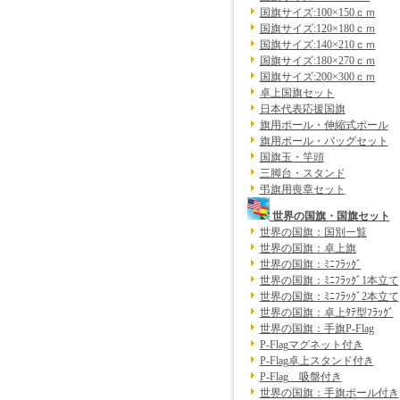
国旗サイズ:100×150ｃｍ
国旗サイズ:120×180ｃｍ
国旗サイズ:140×210ｃｍ
国旗サイズ:180×270ｃｍ
国旗サイズ:200×300ｃｍ
卓上国旗セット
日本代表応援国旗
旗用ポール・伸縮式ポール
旗用ポール・バッグセット
国旗玉・竿頭
三脚台・スタンド
弔旗用喪章セット
世界の国旗・国旗セット
世界の国旗：国別一覧
世界の国旗：卓上旗
世界の国旗：ﾐﾆﾌﾗｯｸﾞ
世界の国旗：ﾐﾆﾌﾗｯｸﾞ1本立て
世界の国旗：ﾐﾆﾌﾗｯｸﾞ2本立て
世界の国旗：卓上ﾀﾃ型ﾌﾗｯｸﾞ
世界の国旗：手旗P-Flag
P-Flagマグネット付き
P-Flag卓上スタンド付き
P-Flag 吸盤付き
世界の国旗：手旗ポール付き