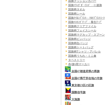
国旗クッションカバー
国旗ﾌﾗｯｸﾞｶﾞｰﾗﾝﾄﾞ・ﾐﾆ連旗
国旗柄タオル
国旗柄シール
国旗ｱｲﾛﾝﾌﾟﾘﾝﾄ・ﾏﾙﾁﾌﾟﾘﾝﾄｼｰﾄ
国旗ﾏｽｷﾝｸﾞﾃｰﾌﾟ・養生ﾃｰﾌﾟ
国旗柄クリアファイル
国旗柄フェイスシール
国旗柄マグカップ・スプーン
国旗柄ピンバッジ
国旗柄缶バッジ
国旗柄トートバッグ
国旗柄Tシャツ・アパレル
国旗柄うちわ・ミニ傘
タペストリー
布(旗)用マーカー
全国47都道府県の県旗
全国47県庁所在地の市旗
東京都23区の区旗
国際信号旗
大漁旗