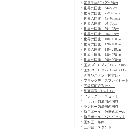
応援手旗SF：20×30cm
世界の国旗：34×50cm
世界の国旗：25×37.5cm
世界の国旗：45×67.5cm
世界の国旗：50×75cm
世界の国旗：70×105cm
世界の国旗：90×135cm
世界の国旗：100×150cm
世界の国旗：120×180cm
世界の国旗：140×210cm
世界の国旗：180×270cm
世界の国旗：200×300cm
国旗･ﾎﾟｰﾙ･ｽﾀﾝﾄﾞｾｯﾄ70×105
国旗･ﾎﾟｰﾙ･ｽﾀﾝﾄﾞｾｯﾄ90×135
直立型スタンド国旗ｾｯﾄ
フラッグディスプレイセット
高級壁面設置セット
壁面設置【DX】ｾｯﾄ
フラッグベースセット
サッカー強豪国の国旗
ラグビー強豪国の国旗
旗用ポール・伸縮式ポール
旗用ポール・バッグセット
国旗玉・竿頭
三脚台・スタンド