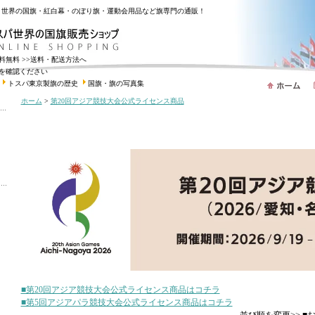
・世界の国旗・紅白幕・のぼり旗・運動会用品など旗専門の通販！
送料無料
>>送料・配送方法へ
を確認ください
トスパ東京製旗の歴史
国旗・旗の写真集
ホーム
>
第20回アジア競技大会公式ライセンス商品
■第20回アジア競技大会公式ライセンス商品はコチラ
■第5回アジアパラ競技大会公式ライセンス商品はコチラ