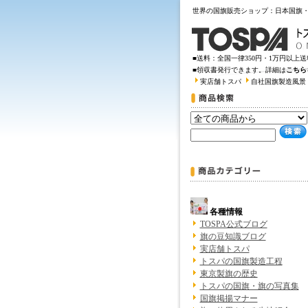
世界の国旗販売ショップ：日本国旗
■送料：全国一律350円・1万円以上
■領収書発行できます。詳細は
こちら
実店舗トスパ
自社国旗製造風景
各種情報
TOSPA公式ブログ
旗の豆知識ブログ
実店舗トスパ
トスパの国旗製造工程
東京製旗の歴史
トスパの国旗・旗の写真集
国旗掲揚マナー