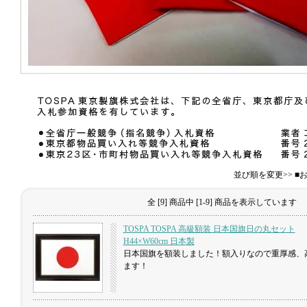
並び順を変更>> 
全 [9] 商品中 [1-9] 商品を表示しています
TOSPA TOSPA 高級額装 日本国旗日の丸セット
H44×W60cm 日本製
日本国旗を額装しました！額入りなので重厚感、
ます！