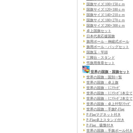
国旗サイズ:100×150ｃｍ
国旗サイズ:120×180ｃｍ
国旗サイズ:140×210ｃｍ
国旗サイズ:180×270ｃｍ
国旗サイズ:200×300ｃｍ
卓上国旗セット
日本代表応援国旗
旗用ポール・伸縮式ポール
旗用ポール・バッグセット
国旗玉・竿頭
三脚台・スタンド
弔旗用喪章セット
世界の国旗・国旗セット
世界の国旗：国別一覧
世界の国旗：卓上旗
世界の国旗：ﾐﾆﾌﾗｯｸﾞ
世界の国旗：ﾐﾆﾌﾗｯｸﾞ1本立て
世界の国旗：ﾐﾆﾌﾗｯｸﾞ2本立て
世界の国旗：卓上ﾀﾃ型ﾌﾗｯｸﾞ
世界の国旗：手旗P-Flag
P-Flagマグネット付き
P-Flag卓上スタンド付き
P-Flag 吸盤付き
世界の国旗：手旗ポール付き