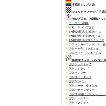
多様性シンボル旗
チェッカーフラッグ 応援
連続万国旗・万国旗セッ
テトロン万国旗
ポリエチレン万国旗
1カ国20枚連続旗Mサイズ
1カ国20枚連続旗Sサイズ
1カ国10枚連続旗ミニサイズ
フラッグガーランド・ミニ旗
国旗バラ売り34×50ｃｍ
国旗バラ売り25×37.5ｃｍ
国旗柄グッズ・バンダナ
国旗グッズすべて
国旗ストラップ
国旗バンダナ
国旗柄サングラス
国旗ワッペン
国旗ポーチ（小物入れ）
国旗柄ナップザック
国旗ひざ掛け・ブランケット
国旗コースター
国旗マグネット