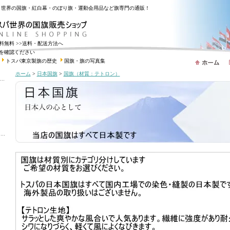
・世界の国旗・紅白幕・のぼり旗・運動会用品など旗専門の通販！
送料無料
>>送料・配送方法へ
を確認ください
トスパ東京製旗の歴史
国旗・旗の写真集
ホーム
>
日本国旗
>
国旗（材質：テトロン）