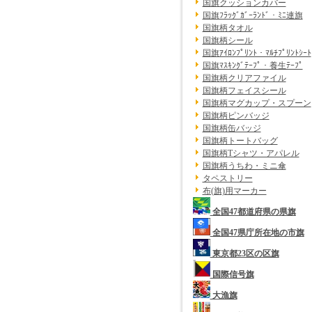
国旗クッションカバー
国旗ﾌﾗｯｸﾞｶﾞｰﾗﾝﾄﾞ・ﾐﾆ連旗
国旗柄タオル
国旗柄シール
国旗ｱｲﾛﾝﾌﾟﾘﾝﾄ・ﾏﾙﾁﾌﾟﾘﾝﾄｼｰﾄ
国旗ﾏｽｷﾝｸﾞﾃｰﾌﾟ・養生ﾃｰﾌﾟ
国旗柄クリアファイル
国旗柄フェイスシール
国旗柄マグカップ・スプーン
国旗柄ピンバッジ
国旗柄缶バッジ
国旗柄トートバッグ
国旗柄Tシャツ・アパレル
国旗柄うちわ・ミニ傘
タペストリー
布(旗)用マーカー
全国47都道府県の県旗
全国47県庁所在地の市旗
東京都23区の区旗
国際信号旗
大漁旗