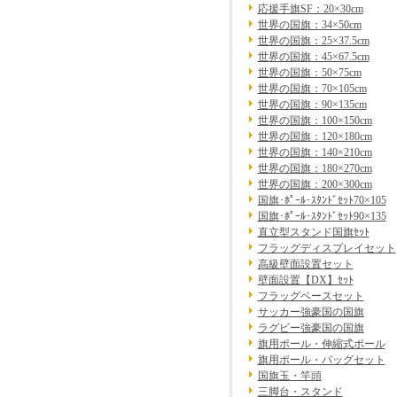
応援手旗SF：20×30cm
世界の国旗：34×50cm
世界の国旗：25×37.5cm
世界の国旗：45×67.5cm
世界の国旗：50×75cm
世界の国旗：70×105cm
世界の国旗：90×135cm
世界の国旗：100×150cm
世界の国旗：120×180cm
世界の国旗：140×210cm
世界の国旗：180×270cm
世界の国旗：200×300cm
国旗･ﾎﾟｰﾙ･ｽﾀﾝﾄﾞｾｯﾄ70×105
国旗･ﾎﾟｰﾙ･ｽﾀﾝﾄﾞｾｯﾄ90×135
直立型スタンド国旗ｾｯﾄ
フラッグディスプレイセット
高級壁面設置セット
壁面設置【DX】ｾｯﾄ
フラッグベースセット
サッカー強豪国の国旗
ラグビー強豪国の国旗
旗用ポール・伸縮式ポール
旗用ポール・バッグセット
国旗玉・竿頭
三脚台・スタンド