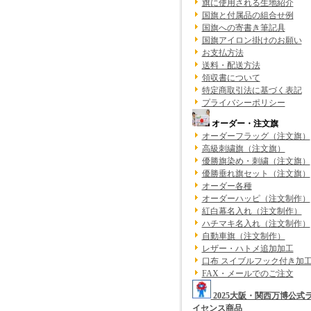
旗に使用される生地紹介
国旗と付属品の組合せ例
国旗への寄書き筆記具
国旗アイロン掛けのお願い
お支払方法
送料・配送方法
領収書について
特定商取引法に基づく表記
プライバシーポリシー
オーダー・注文旗
オーダーフラッグ（注文旗）
高級刺繍旗（注文旗）
優勝旗染め・刺繍（注文旗）
優勝垂れ旗セット（注文旗）
オーダー各種
オーダーハッピ（注文制作）
紅白幕名入れ（注文制作）
ハチマキ名入れ（注文制作）
自動車旗（注文制作）
レザー・ハトメ追加加工
口布 スイブルフック付き加
FAX・メールでのご注文
2025大阪・関西万博公式
イセンス商品