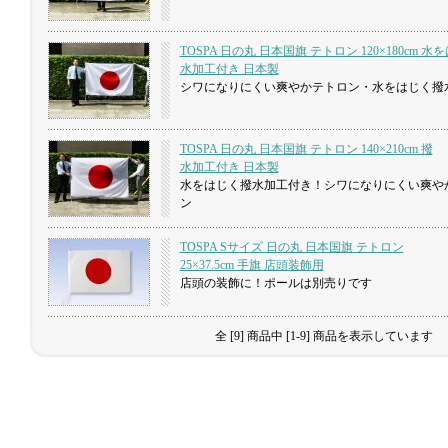
TOSPA 日の丸 日本国旗 テトロン 120×180cm 
水加工付き 日本製
シワになりにくい爽やかテトロン・水をはじく撥
TOSPA 日の丸 日本国旗 テトロン 140×210cm 撥
水加工付き 日本製
水をはじく撥水加工付き！シワになりにくい爽や
ン
TOSPA Sサイズ 日の丸 日本国旗 テトロン
25×37.5cm 手旗 店頭装飾用
店頭の装飾に！ポールは別売りです
全 [9] 商品中 [1-9] 商品を表示しています