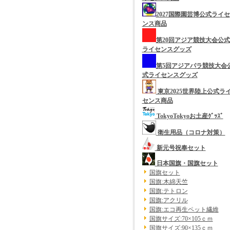
2027国際園芸博公式ライセ
ンス商品
第20回アジア競技大会公式
ライセンスグッズ
第5回アジアパラ競技大会
式ライセンスグッズ
東京2025世界陸上公式ラ
センス商品
TokyoTokyoお土産ｸﾞｯｽﾞ
衛生用品（コロナ対策）
新元号祝奉セット
日本国旗・国旗セット
国旗セット
国旗:木綿天竺
国旗:テトロン
国旗:アクリル
国旗:エコ再生ペット繊維
国旗サイズ:70×105ｃｍ
国旗サイズ:90×135ｃｍ