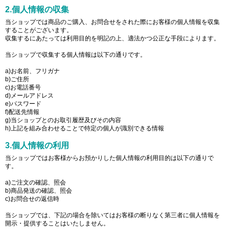
2.個人情報の収集
当ショップでは商品のご購入、お問合せをされた際にお客様の個人情報を収集
することがございます。
収集するにあたっては利用目的を明記の上、適法かつ公正な手段によります。
当ショップで収集する個人情報は以下の通りです。
a)お名前、フリガナ
b)ご住所
c)お電話番号
d)メールアドレス
e)パスワード
f)配送先情報
g)当ショップとのお取引履歴及びその内容
h)上記を組み合わせることで特定の個人が識別できる情報
3.個人情報の利用
当ショップではお客様からお預かりした個人情報の利用目的は以下の通りで
す。
a)ご注文の確認、照会
b)商品発送の確認、照会
c)お問合せの返信時
当ショップでは、下記の場合を除いてはお客様の断りなく第三者に個人情報を
開示・提供することはいたしません。