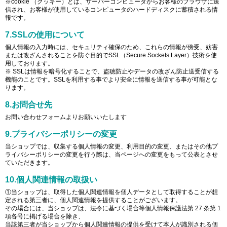
※cookie （クッキー）とは、サーバーコンピュータからお客様のブラウザに送
信され、お客様が使用しているコンピュータのハードディスクに蓄積される情
報です。
7.SSLの使用について
個人情報の入力時には、セキュリティ確保のため、これらの情報が傍受、妨害
または改ざんされることを防ぐ目的でSSL（Secure Sockets Layer）技術を使
用しております。
※ SSLは情報を暗号化することで、盗聴防止やデータの改ざん防止送受信する
機能のことです。SSLを利用する事でより安全に情報を送信する事が可能とな
ります。
8.お問合せ先
お問い合わせフォームよりお願いいたします
9.プライバシーポリシーの変更
当ショップでは、収集する個人情報の変更、利用目的の変更、またはその他プ
ライバシーポリシーの変更を行う際は、当ページへの変更をもって公表とさせ
ていただきます。
10.個人関連情報の取扱い
①当ショップは、取得した個人関連情報を個人データとして取得することが想
定される第三者に、個人関連情報を提供することがございます。
その場合には、当ショップは、法令に基づく場合等個人情報保護法第 27 条第 1
項各号に掲げる場合を除き、
当該第三者が当ショップから個人関連情報の提供を受けて本人が識別される個