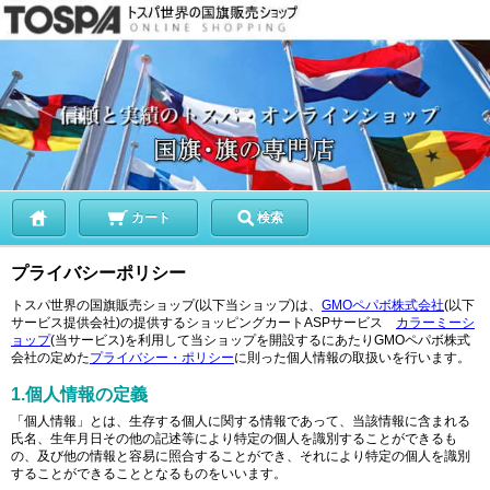
カート
検索
プライバシーポリシー
トスパ世界の国旗販売ショップ(以下当ショップ)は、
GMOペパボ株式会社
(以下
サービス提供会社)の提供するショッピングカートASPサービス
カラーミーシ
ョップ
(当サービス)を利用して当ショップを開設するにあたりGMOペパボ株式
会社の定めた
プライバシー・ポリシー
に則った個人情報の取扱いを行います。
1.個人情報の定義
「個人情報」とは、生存する個人に関する情報であって、当該情報に含まれる
氏名、生年月日その他の記述等により特定の個人を識別することができるも
の、及び他の情報と容易に照合することができ、それにより特定の個人を識別
することができることとなるものをいいます。