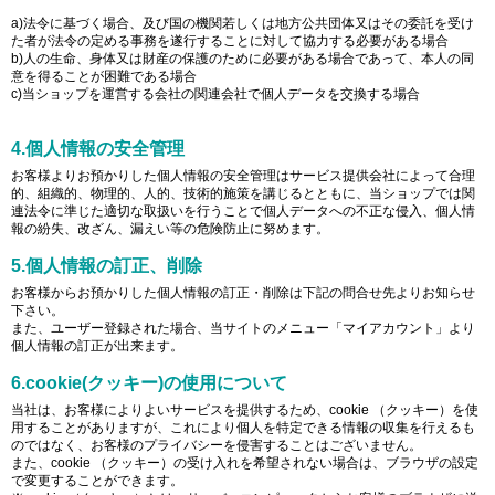
a)法令に基づく場合、及び国の機関若しくは地方公共団体又はその委託を受け
た者が法令の定める事務を遂行することに対して協力する必要がある場合
b)人の生命、身体又は財産の保護のために必要がある場合であって、本人の同
意を得ることが困難である場合
c)当ショップを運営する会社の関連会社で個人データを交換する場合
4.個人情報の安全管理
お客様よりお預かりした個人情報の安全管理はサービス提供会社によって合理
的、組織的、物理的、人的、技術的施策を講じるとともに、当ショップでは関
連法令に準じた適切な取扱いを行うことで個人データへの不正な侵入、個人情
報の紛失、改ざん、漏えい等の危険防止に努めます。
5.個人情報の訂正、削除
お客様からお預かりした個人情報の訂正・削除は下記の問合せ先よりお知らせ
下さい。
また、ユーザー登録された場合、当サイトのメニュー「マイアカウント」より
個人情報の訂正が出来ます。
6.cookie(クッキー)の使用について
当社は、お客様によりよいサービスを提供するため、cookie （クッキー）を使
用することがありますが、これにより個人を特定できる情報の収集を行えるも
のではなく、お客様のプライバシーを侵害することはございません。
また、cookie （クッキー）の受け入れを希望されない場合は、ブラウザの設定
で変更することができます。