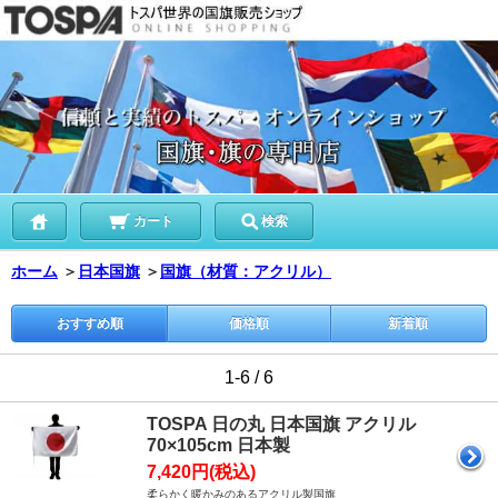
カート
検索
ホーム
＞
日本国旗
＞
国旗（材質：アクリル）
おすすめ順
価格順
新着順
1-6 / 6
TOSPA 日の丸 日本国旗 アクリル
70×105cm 日本製
7,420円(税込)
柔らかく暖かみのあるアクリル製国旗