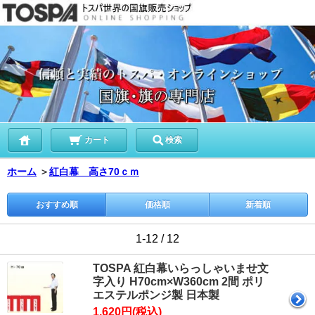
カート
検索
ホーム
＞
紅白幕 高さ70ｃｍ
おすすめ順
価格順
新着順
1-12 / 12
TOSPA 紅白幕いらっしゃいませ文
字入り H70cm×W360cm 2間 ポリ
エステルポンジ製 日本製
1,620円(税込)