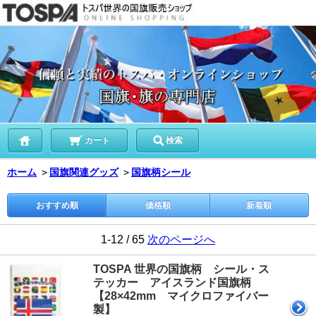
カート
検索
ホーム
＞
国旗関連グッズ
＞
国旗柄シール
おすすめ順
価格順
新着順
1-12 / 65
次のページへ
TOSPA 世界の国旗柄 シール・ス
テッカー アイスランド国旗柄
【28×42mm マイクロファイバー
製】