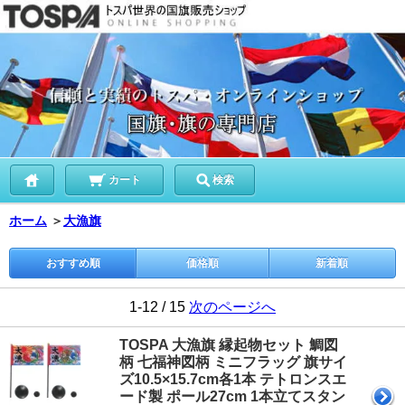
カート
検索
ホーム
＞
大漁旗
おすすめ順
価格順
新着順
1-12 / 15
次のページへ
TOSPA 大漁旗 縁起物セット 鯛図
柄 七福神図柄 ミニフラッグ 旗サイ
ズ10.5×15.7cm各1本 テトロンスエ
ード製 ポール27cm 1本立てスタン