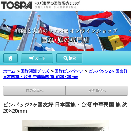
カート
検索
ホーム
＞
国旗関連グッズ
＞
国旗ピンバッジ
＞
ピンバッジ2ヶ国友好
日本国旗・台湾 中華民国 旗 約20×20mm
前の商品へ
次の商品へ
ピンバッジ2ヶ国友好 日本国旗・台湾 中華民国 旗 約
20×20mm