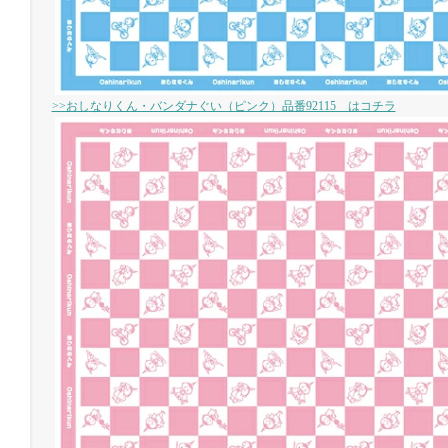
>>おしなりくん・バンダナぐい（ピンク）品番92115 はコチラ