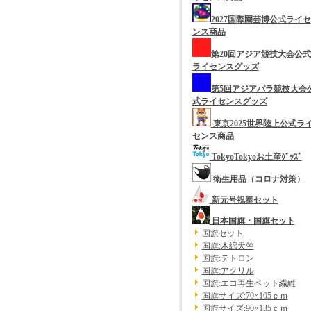
2027国際園芸博公式ライセ
ンス商品
第20回アジア競技大会公式
ライセンスグッズ
第5回アジアパラ競技大会
式ライセンスグッズ
東京2025世界陸上公式ラ
センス商品
TokyoTokyoお土産ｸﾞｯｽﾞ
衛生用品（コロナ対策）
新元号祝奉セット
日本国旗・国旗セット
国旗セット
国旗:木綿天竺
国旗:テトロン
国旗:アクリル
国旗:エコ再生ペット繊維
国旗サイズ:70×105ｃｍ
国旗サイズ:90×135ｃｍ