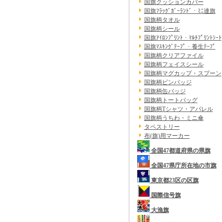
国旗クッションカバー
国旗ﾌﾗｯｸﾞｶﾞｰﾗﾝﾄﾞ・ﾐﾆ連旗
国旗柄タオル
国旗柄シール
国旗ｱｲﾛﾝﾌﾟﾘﾝﾄ・ﾏﾙﾁﾌﾟﾘﾝﾄｼｰﾄ
国旗ﾏｽｷﾝｸﾞﾃｰﾌﾟ・養生ﾃｰﾌﾟ
国旗柄クリアファイル
国旗柄フェイスシール
国旗柄マグカップ・スプーン
国旗柄ピンバッジ
国旗柄缶バッジ
国旗柄トートバッグ
国旗柄Tシャツ・アパレル
国旗柄うちわ・ミニ傘
タペストリー
布(旗)用マーカー
全国47都道府県の県旗
全国47県庁所在地の市旗
東京都23区の区旗
国際信号旗
大漁旗