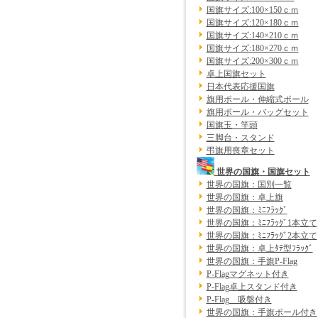
国旗サイズ:100×150ｃｍ
国旗サイズ:120×180ｃｍ
国旗サイズ:140×210ｃｍ
国旗サイズ:180×270ｃｍ
国旗サイズ:200×300ｃｍ
卓上国旗セット
日本代表応援国旗
旗用ポール・伸縮式ポール
旗用ポール・バッグセット
国旗玉・竿頭
三脚台・スタンド
弔旗用喪章セット
世界の国旗・国旗セット
世界の国旗：国別一覧
世界の国旗：卓上旗
世界の国旗：ﾐﾆﾌﾗｯｸﾞ
世界の国旗：ﾐﾆﾌﾗｯｸﾞ1本立て
世界の国旗：ﾐﾆﾌﾗｯｸﾞ2本立て
世界の国旗：卓上ﾀﾃ型ﾌﾗｯｸﾞ
世界の国旗：手旗P-Flag
P-Flagマグネット付き
P-Flag卓上スタンド付き
P-Flag 吸盤付き
世界の国旗：手旗ポール付き