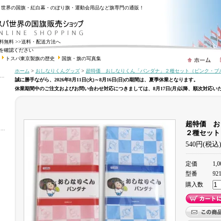
・世界の国旗・紅白幕・のぼり旗・運動会用品など旗専門の通販！
送料無料
>>送料・配送方法へ
を確認ください
トスパ東京製旗の歴史
国旗・旗の写真集
ホーム
>
おしなりくんグッズ
>
超特価 おしなりくん「バンダナ」２種セット（ピンク・ブ
誠に勝手ながら、2026年8月11日(火)～8月16日(日)の期間は、夏季休業となります。
休業期間中のご注文およびお問い合わせ対応につきましては、8月17日(月)以降、順次対応い
超特価 お
２種セット
540円(税込
定価
1,
型番
921
購入数