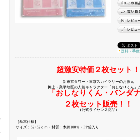
送料・手数
超激安特価２枚セット！
新東京タワー・東京スカイツリーのお膝元
押上・業平地区の人気キャラクター「おしなりくん」
「おしなりくん・バンダ
２枚セット販売！！
（公式ライセンス商品）
工
［基本仕様］
サイズ：52×52ｃｍ・材質：木綿100％・PP袋入り
ラ