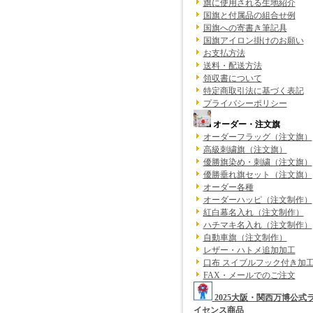
旗に使用される生地紹介
国旗と付属品の組合せ例
国旗への寄書き筆記具
国旗アイロン掛けのお願い
お支払方法
送料・配送方法
領収書について
特定商取引法に基づく表記
プライバシーポリシー
オーダー・注文旗
オーダーフラッグ（注文旗）
高級刺繍旗（注文旗）
優勝旗染め・刺繍（注文旗）
優勝垂れ旗セット（注文旗）
オーダー各種
オーダーハッピ（注文制作）
紅白幕名入れ（注文制作）
ハチマキ名入れ（注文制作）
自動車旗（注文制作）
レザー・ハトメ追加加工
口布 スイブルフック付き加
FAX・メールでのご注文
2025大阪・関西万博公式
イセンス商品