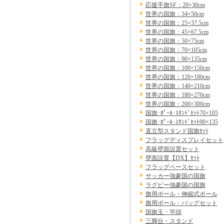
応援手旗SF：20×30cm
世界の国旗：34×50cm
世界の国旗：25×37.5cm
世界の国旗：45×67.5cm
世界の国旗：50×75cm
世界の国旗：70×105cm
世界の国旗：90×135cm
世界の国旗：100×150cm
世界の国旗：120×180cm
世界の国旗：140×210cm
世界の国旗：180×270cm
世界の国旗：200×300cm
国旗･ﾎﾟｰﾙ･ｽﾀﾝﾄﾞｾｯﾄ70×105
国旗･ﾎﾟｰﾙ･ｽﾀﾝﾄﾞｾｯﾄ90×135
直立型スタンド国旗ｾｯﾄ
フラッグディスプレイセット
高級壁面設置セット
壁面設置【DX】ｾｯﾄ
フラッグベースセット
サッカー強豪国の国旗
ラグビー強豪国の国旗
旗用ポール・伸縮式ポール
旗用ポール・バッグセット
国旗玉・竿頭
三脚台・スタンド