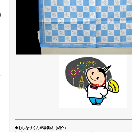
旗
ト
他
◆おしなりくん登場番組（紹介）