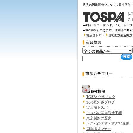
世界の国旗販売ショップ：日本国旗
■送料：全国一律350円・1万円以上
■領収書発行できます。詳細は
こちら
実店舗トスパ
自社国旗製造風景
各種情報
TOSPA公式ブログ
旗の豆知識ブログ
実店舗トスパ
トスパの国旗製造工程
東京製旗の歴史
トスパの国旗・旗の写真集
国旗掲揚マナー