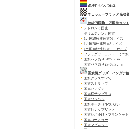
多様性シンボル旗
チェッカーフラッグ 応援
連続万国旗・万国旗セッ
テトロン万国旗
ポリエチレン万国旗
1カ国20枚連続旗Mサイズ
1カ国20枚連続旗Sサイズ
1カ国10枚連続旗ミニサイズ
フラッグガーランド・ミニ旗
国旗バラ売り34×50ｃｍ
国旗バラ売り25×37.5ｃｍ
国旗柄グッズ・バンダナ
国旗グッズすべて
国旗ストラップ
国旗バンダナ
国旗柄サングラス
国旗ワッペン
国旗ポーチ（小物入れ）
国旗柄ナップザック
国旗ひざ掛け・ブランケット
国旗コースター
国旗マグネット