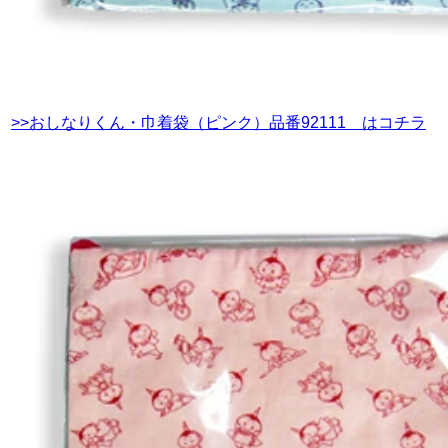
>>おしなりくん・巾着袋（ピンク）品番92111 はコチラ