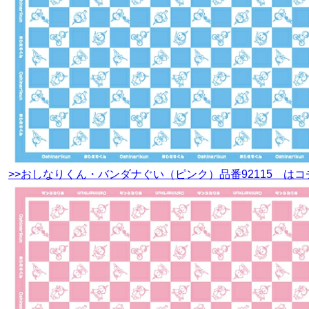
>>おしなりくん・バンダナぐい（ピンク）品番92115 はコ