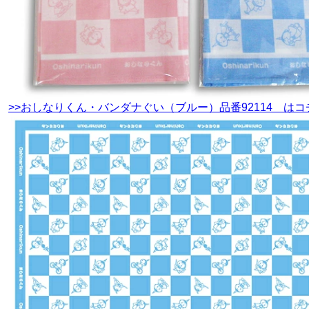
>>おしなりくん・バンダナぐい（ブルー）品番92114 はコ