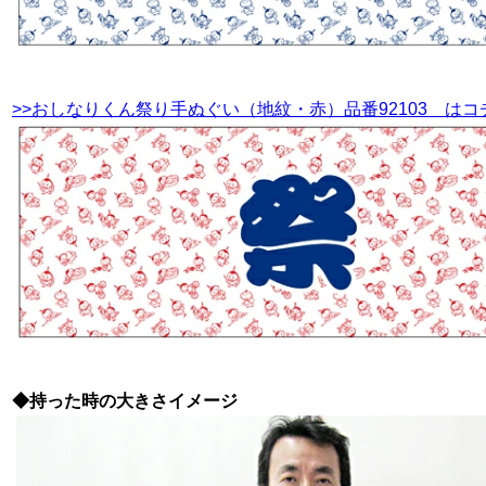
>>おしなりくん祭り手ぬぐい（地紋・赤）品番92103 はコ
◆持った時の大きさイメージ