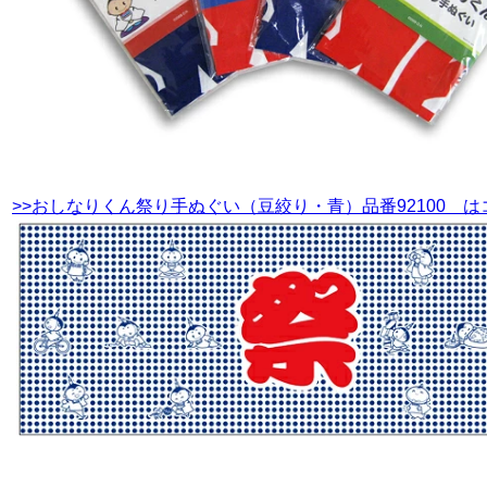
>>おしなりくん祭り手ぬぐい（豆絞り・青）品番92100 は