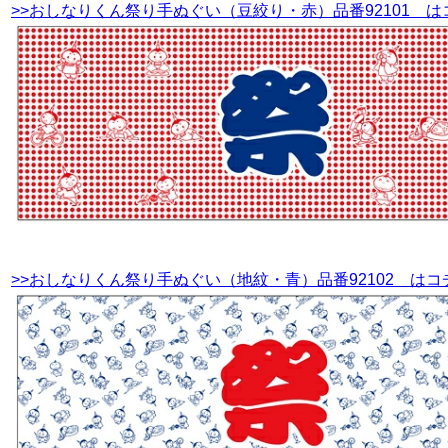
>>おしなりくん祭り手ぬぐい（豆絞り・赤）品番92101 は
>>おしなりくん祭り手ぬぐい（地紋・青）品番92102 はコ