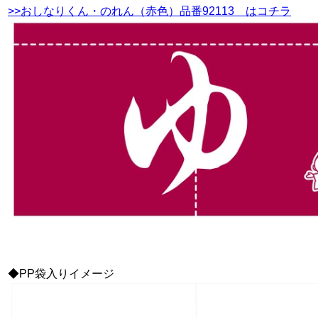
>>おしなりくん・のれん（赤色）品番92113 はコチラ
◆PP袋入りイメージ