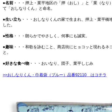
●
名前
・・・押上・業平地区の「押（おし）」と「業（なり
て「おしなりくん」と命名。
●
生い立ち
・・・おしなりくんの家で生まれ、押上・業平橋
した。
●
性格
・・・朗らかでやさしく、何事にも誠実。
●
趣味
・・・和歌を詠むこと、商店街にヒョコッと現れるネ
と。
●
好きな食べ物
・・・おいなり、団子、業平しじみ
>>おしなりくん・巾着袋（ブルー）品番92110 はコチラ