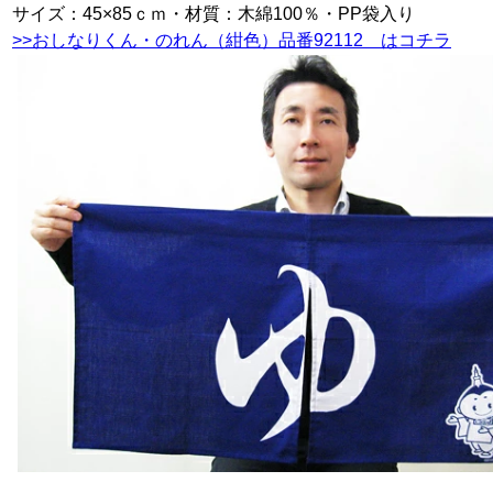
サイズ：45×85ｃｍ・材質：木綿100％・PP袋入り
>>おしなりくん・のれん（紺色）品番92112 はコチラ