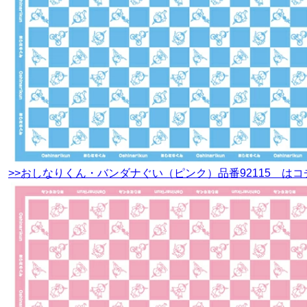
>>おしなりくん・バンダナぐい（ピンク）品番92115 はコ