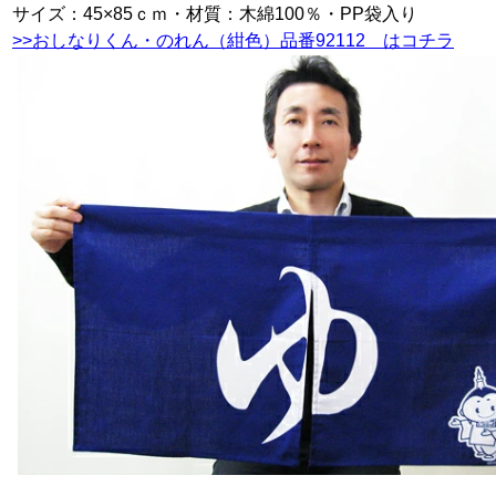
サイズ：45×85ｃｍ・材質：木綿100％・PP袋入り
>>おしなりくん・のれん（紺色）品番92112 はコチラ