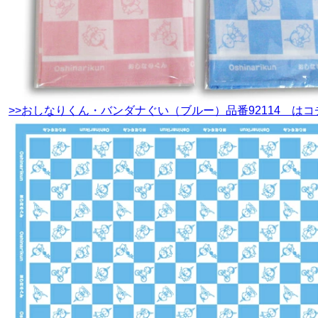
>>おしなりくん・バンダナぐい（ブルー）品番92114 はコ