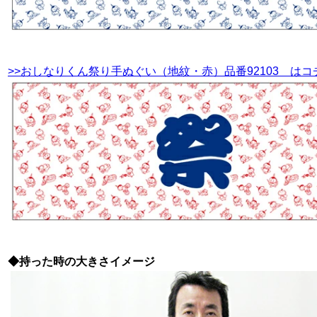
>>おしなりくん祭り手ぬぐい（地紋・赤）品番92103 はコ
◆持った時の大きさイメージ