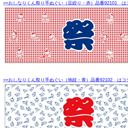
>>おしなりくん祭り手ぬぐい（豆絞り・赤）品番92101 は
>>おしなりくん祭り手ぬぐい（地紋・青）品番92102 はコ