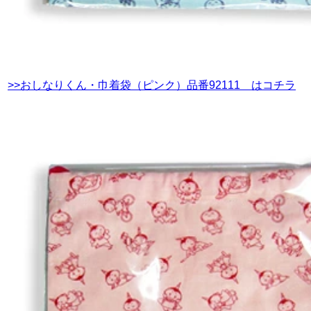
>>おしなりくん・巾着袋（ピンク）品番92111 はコチラ