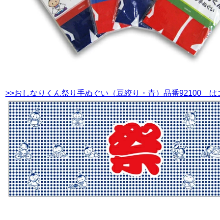
>>おしなりくん祭り手ぬぐい（豆絞り・青）品番92100 は