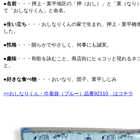
●
名前
・・・押上・業平地区の「押（おし）」と「業（なり
て「おしなりくん」と命名。
●
生い立ち
・・・おしなりくんの家で生まれ、押上・業平橋
した。
●
性格
・・・朗らかでやさしく、何事にも誠実。
●
趣味
・・・和歌を詠むこと、商店街にヒョコッと現れるネ
と。
●
好きな食べ物
・・・おいなり、団子、業平しじみ
>>おしなりくん・巾着袋（ブルー）品番92110 はコチラ