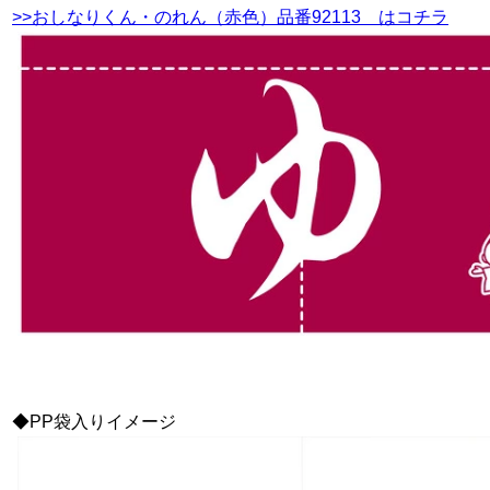
>>おしなりくん・のれん（赤色）品番92113 はコチラ
◆PP袋入りイメージ