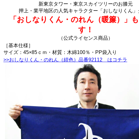
新東京タワー・東京スカイツリーのお膝元
押上・業平地区の人気キャラクター「おしなりくん」
「おしなりくん・のれん（暖簾）」
す！
（公式ライセンス商品）
［基本仕様］
サイズ：45×85ｃｍ・材質：木綿100％・PP袋入り
>>おしなりくん・のれん（紺色）品番92112 はコチラ