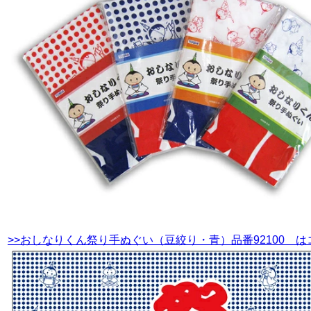
>>おしなりくん祭り手ぬぐい（豆絞り・青）品番92100 は