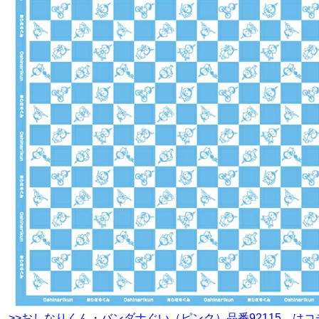
>>おしなりくん・バンダナぐい（ピンク）品番92115 はコ