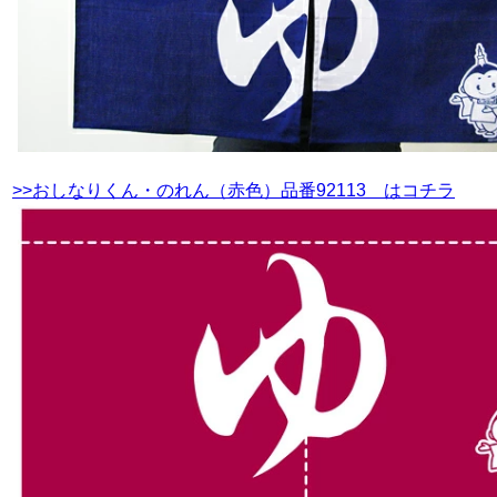
>>おしなりくん・のれん（赤色）品番92113 はコチラ