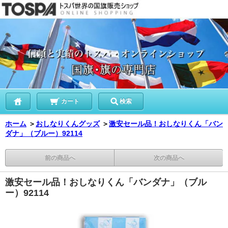
カート
検索
ホーム
＞
おしなりくんグッズ
＞
激安セール品！おしなりくん「バン
ダナ」（ブルー）92114
前の商品へ
次の商品へ
激安セール品！おしなりくん「バンダナ」（ブル
ー）92114