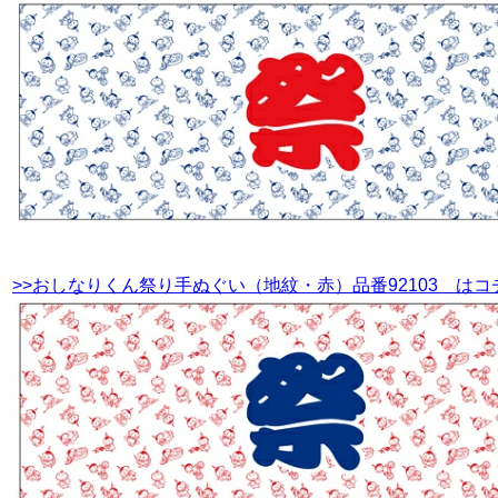
>>おしなりくん祭り手ぬぐい（地紋・赤）品番92103 はコ