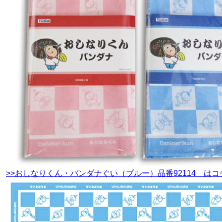
>>おしなりくん・バンダナぐい（ブルー）品番92114 はコ