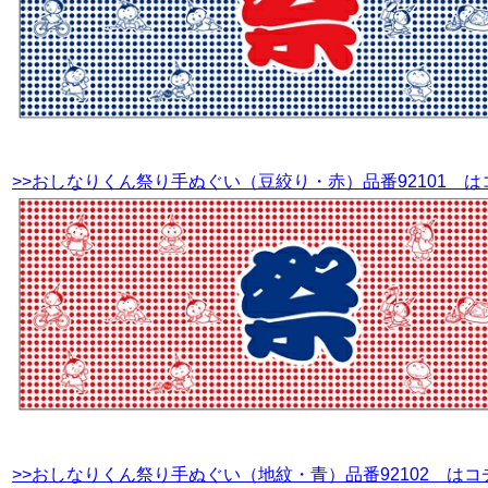
>>おしなりくん祭り手ぬぐい（豆絞り・赤）品番92101 は
>>おしなりくん祭り手ぬぐい（地紋・青）品番92102 はコ