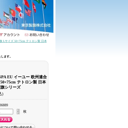
旗 Lサイズ 50×75cm テトロン製 日本
たします。
SPA EU イーユー 欧州連合
50×75cm テトロン製 日本
国旗シリーズ
込)
86889
枚