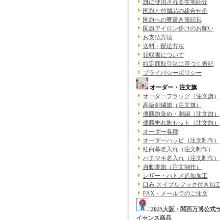
旗に使用される生地紹介
国旗と付属品の組合せ例
国旗への寄書き筆記具
国旗アイロン掛けのお願い
お支払方法
送料・配送方法
領収書について
特定商取引法に基づく表記
プライバシーポリシー
オーダー・注文旗
オーダーフラッグ（注文旗）
高級刺繍旗（注文旗）
優勝旗染め・刺繍（注文旗）
優勝垂れ旗セット（注文旗）
オーダー各種
オーダーハッピ（注文制作）
紅白幕名入れ（注文制作）
ハチマキ名入れ（注文制作）
自動車旗（注文制作）
レザー・ハトメ追加加工
口布 スイブルフック付き加
FAX・メールでのご注文
2025大阪・関西万博公式
イセンス商品