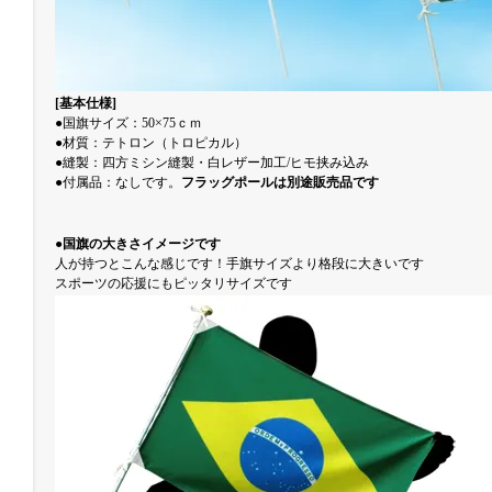
[基本仕様]
●国旗サイズ：50×75ｃｍ
●材質：テトロン（トロピカル）
●縫製：四方ミシン縫製・白レザー加工/ヒモ挟み込み
●付属品：なしです。
フラッグポールは別途販売品です
●国旗の大きさイメージです
人が持つとこんな感じです！手旗サイズより格段に大きいです
スポーツの応援にもピッタリサイズです