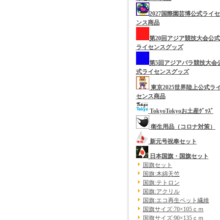
2027国際園芸博公式ライセ
ンス商品
第20回アジア競技大会公式
ライセンスグッズ
第5回アジアパラ競技大会
式ライセンスグッズ
東京2025世界陸上公式ラ
センス商品
TokyoTokyoお土産ｸﾞｯｽﾞ
衛生用品（コロナ対策）
新元号祝奉セット
日本国旗・国旗セット
国旗セット
国旗:木綿天竺
国旗:テトロン
国旗:アクリル
国旗:エコ再生ペット繊維
国旗サイズ:70×105ｃｍ
国旗サイズ:90×135ｃｍ