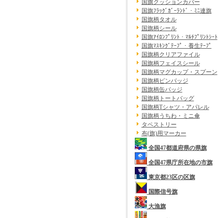
国旗クッションカバー
国旗ﾌﾗｯｸﾞｶﾞｰﾗﾝﾄﾞ・ﾐﾆ連旗
国旗柄タオル
国旗柄シール
国旗ｱｲﾛﾝﾌﾟﾘﾝﾄ・ﾏﾙﾁﾌﾟﾘﾝﾄｼｰﾄ
国旗ﾏｽｷﾝｸﾞﾃｰﾌﾟ・養生ﾃｰﾌﾟ
国旗柄クリアファイル
国旗柄フェイスシール
国旗柄マグカップ・スプーン
国旗柄ピンバッジ
国旗柄缶バッジ
国旗柄トートバッグ
国旗柄Tシャツ・アパレル
国旗柄うちわ・ミニ傘
タペストリー
布(旗)用マーカー
全国47都道府県の県旗
全国47県庁所在地の市旗
東京都23区の区旗
国際信号旗
大漁旗