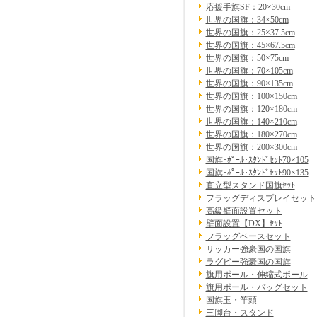
応援手旗SF：20×30cm
世界の国旗：34×50cm
世界の国旗：25×37.5cm
世界の国旗：45×67.5cm
世界の国旗：50×75cm
世界の国旗：70×105cm
世界の国旗：90×135cm
世界の国旗：100×150cm
世界の国旗：120×180cm
世界の国旗：140×210cm
世界の国旗：180×270cm
世界の国旗：200×300cm
国旗･ﾎﾟｰﾙ･ｽﾀﾝﾄﾞｾｯﾄ70×105
国旗･ﾎﾟｰﾙ･ｽﾀﾝﾄﾞｾｯﾄ90×135
直立型スタンド国旗ｾｯﾄ
フラッグディスプレイセット
高級壁面設置セット
壁面設置【DX】ｾｯﾄ
フラッグベースセット
サッカー強豪国の国旗
ラグビー強豪国の国旗
旗用ポール・伸縮式ポール
旗用ポール・バッグセット
国旗玉・竿頭
三脚台・スタンド