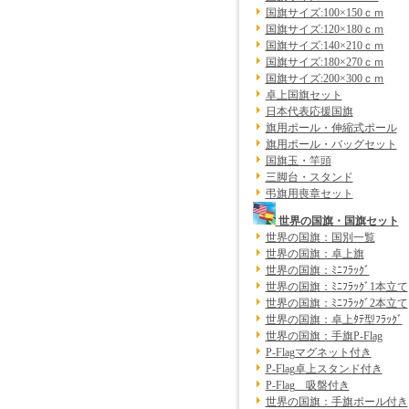
国旗サイズ:100×150ｃｍ
国旗サイズ:120×180ｃｍ
国旗サイズ:140×210ｃｍ
国旗サイズ:180×270ｃｍ
国旗サイズ:200×300ｃｍ
卓上国旗セット
日本代表応援国旗
旗用ポール・伸縮式ポール
旗用ポール・バッグセット
国旗玉・竿頭
三脚台・スタンド
弔旗用喪章セット
世界の国旗・国旗セット
世界の国旗：国別一覧
世界の国旗：卓上旗
世界の国旗：ﾐﾆﾌﾗｯｸﾞ
世界の国旗：ﾐﾆﾌﾗｯｸﾞ1本立て
世界の国旗：ﾐﾆﾌﾗｯｸﾞ2本立て
世界の国旗：卓上ﾀﾃ型ﾌﾗｯｸﾞ
世界の国旗：手旗P-Flag
P-Flagマグネット付き
P-Flag卓上スタンド付き
P-Flag 吸盤付き
世界の国旗：手旗ポール付き