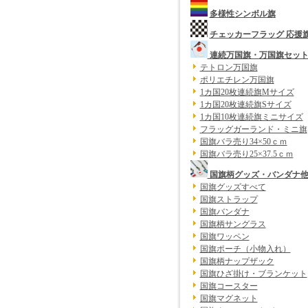
多様性シンボル旗
チェッカーフラッグ 応援
連続万国旗・万国旗セッ
テトロン万国旗
ポリエチレン万国旗
1カ国20枚連続旗Mサイズ
1カ国20枚連続旗Sサイズ
1カ国10枚連続旗ミニサイズ
フラッグガーランド・ミニ旗
国旗バラ売り34×50ｃｍ
国旗バラ売り25×37.5ｃｍ
国旗柄グッズ・バンダナ
国旗グッズすべて
国旗ストラップ
国旗バンダナ
国旗柄サングラス
国旗ワッペン
国旗ポーチ（小物入れ）
国旗柄ナップザック
国旗ひざ掛け・ブランケット
国旗コースター
国旗マグネット