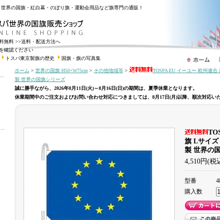
・世界の国旗・紅白幕・のぼり旗・運動会用品など旗専門の通販！
送料無料
>>送料・配送方法へ
を確認ください
トスパ東京製旗の歴史
国旗・旗の写真集
ホーム
>
世界の国旗 H50×W75cm
>
その他地域等
>
TOSPA EU イーユー 欧州連合 
製 世界の国旗シリーズ
誠に勝手ながら、2026年8月11日(火)～8月16日(日)の期間は、夏季休業となります。
休業期間中のご注文およびお問い合わせ対応につきましては、8月17日(月)以降、順次対応い
TO
旗 Lサイズ 
製 世界の
4,510円(税
型番
4
購入数