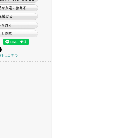
料はコチラ
）