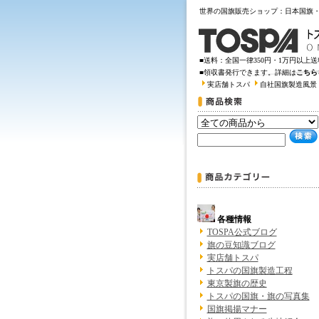
世界の国旗販売ショップ：日本国旗
■送料：全国一律350円・1万円以上
■領収書発行できます。詳細は
こちら
実店舗トスパ
自社国旗製造風景
各種情報
TOSPA公式ブログ
旗の豆知識ブログ
実店舗トスパ
トスパの国旗製造工程
東京製旗の歴史
トスパの国旗・旗の写真集
国旗掲揚マナー