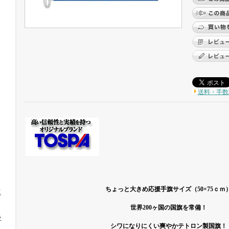
送料・手数
ちょっと大きめ応援手旗サイズ（50×75ｃｍ
工
世界200ヶ国の国旗を常備！
ラ
シワになりにくい爽やかテトロン製国旗！