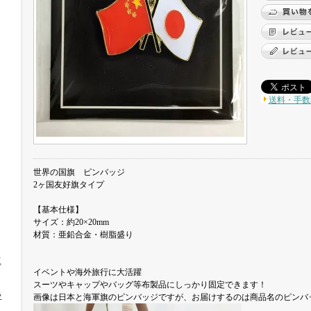
送料・手数
世界の国旗 ピンバッジ
2ヶ国友好旗タイプ
【基本仕様】
サイズ：約20×20mm
材質：亜鉛合金・樹脂盛り
工
イベントや海外旅行に大活躍
スーツやキャップやバッグ等布製品にしっかり固定できます！
ラ
画像は日本と海軍旗のピンバッジですが、お届けするのは商品名のピンバ