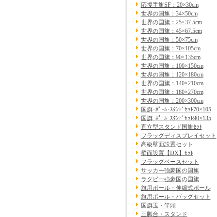
応援手旗SF：20×30cm
世界の国旗：34×50cm
世界の国旗：25×37.5cm
世界の国旗：45×67.5cm
世界の国旗：50×75cm
世界の国旗：70×105cm
世界の国旗：90×135cm
世界の国旗：100×150cm
世界の国旗：120×180cm
世界の国旗：140×210cm
世界の国旗：180×270cm
世界の国旗：200×300cm
国旗･ﾎﾟｰﾙ･ｽﾀﾝﾄﾞｾｯﾄ70×105
国旗･ﾎﾟｰﾙ･ｽﾀﾝﾄﾞｾｯﾄ90×135
直立型スタンド国旗ｾｯﾄ
フラッグディスプレイセット
高級壁面設置セット
壁面設置【DX】ｾｯﾄ
フラッグベースセット
サッカー強豪国の国旗
ラグビー強豪国の国旗
旗用ポール・伸縮式ポール
旗用ポール・バッグセット
国旗玉・竿頭
三脚台・スタンド