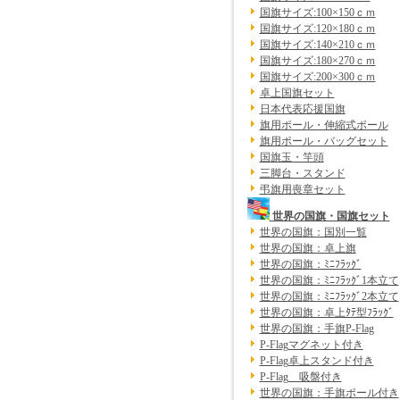
国旗サイズ:100×150ｃｍ
国旗サイズ:120×180ｃｍ
国旗サイズ:140×210ｃｍ
国旗サイズ:180×270ｃｍ
国旗サイズ:200×300ｃｍ
卓上国旗セット
日本代表応援国旗
旗用ポール・伸縮式ポール
旗用ポール・バッグセット
国旗玉・竿頭
三脚台・スタンド
弔旗用喪章セット
世界の国旗・国旗セット
世界の国旗：国別一覧
世界の国旗：卓上旗
世界の国旗：ﾐﾆﾌﾗｯｸﾞ
世界の国旗：ﾐﾆﾌﾗｯｸﾞ1本立て
世界の国旗：ﾐﾆﾌﾗｯｸﾞ2本立て
世界の国旗：卓上ﾀﾃ型ﾌﾗｯｸﾞ
世界の国旗：手旗P-Flag
P-Flagマグネット付き
P-Flag卓上スタンド付き
P-Flag 吸盤付き
世界の国旗：手旗ポール付き