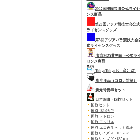
2027国際園芸博公式ライセ
ンス商品
第20回アジア競技大会公式
ライセンスグッズ
第5回アジアパラ競技大会
式ライセンスグッズ
東京2025世界陸上公式ラ
センス商品
TokyoTokyoお土産ｸﾞｯｽﾞ
衛生用品（コロナ対策）
新元号祝奉セット
日本国旗・国旗セット
国旗セット
国旗:木綿天竺
国旗:テトロン
国旗:アクリル
国旗:エコ再生ペット繊維
国旗サイズ:70×105ｃｍ
国旗サイズ:90×135ｃｍ