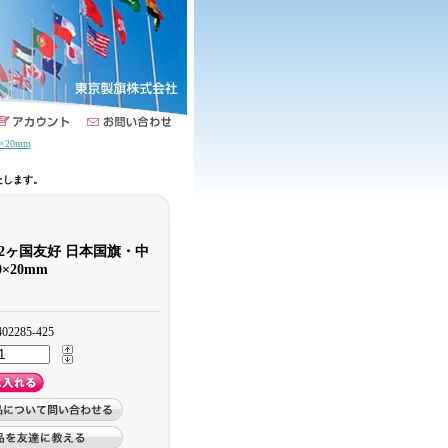
20mm
たします。
2ヶ国友好 日本国旗・中
×20mm
)
402285-425