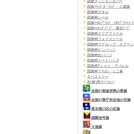
国旗クッションカバー
国旗ﾌﾗｯｸﾞｶﾞｰﾗﾝﾄﾞ・ﾐﾆ連旗
国旗柄タオル
国旗柄シール
国旗ｱｲﾛﾝﾌﾟﾘﾝﾄ・ﾏﾙﾁﾌﾟﾘﾝﾄｼｰﾄ
国旗ﾏｽｷﾝｸﾞﾃｰﾌﾟ・養生ﾃｰﾌﾟ
国旗柄クリアファイル
国旗柄フェイスシール
国旗柄マグカップ・スプーン
国旗柄ピンバッジ
国旗柄缶バッジ
国旗柄トートバッグ
国旗柄Tシャツ・アパレル
国旗柄うちわ・ミニ傘
タペストリー
布(旗)用マーカー
全国47都道府県の県旗
全国47県庁所在地の市旗
東京都23区の区旗
国際信号旗
大漁旗