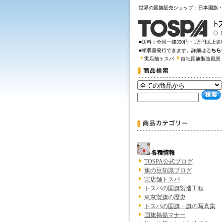
世界の国旗販売ショップ：日本国旗
■送料：全国一律350円・1万円以上
■領収書発行できます。詳細は
こちら
実店舗トスパ
自社国旗製造風景
各種情報
TOSPA公式ブログ
旗の豆知識ブログ
実店舗トスパ
トスパの国旗製造工程
東京製旗の歴史
トスパの国旗・旗の写真集
国旗掲揚マナー