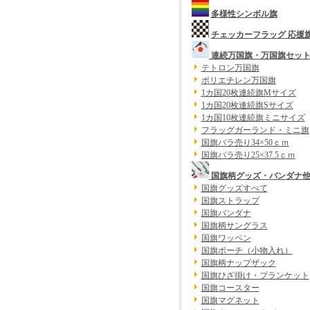
多様性シンボル旗
チェッカーフラッグ 応援
連続万国旗・万国旗セッ
テトロン万国旗
ポリエチレン万国旗
1カ国20枚連続旗Mサイズ
1カ国20枚連続旗Sサイズ
1カ国10枚連続旗ミニサイズ
フラッグガーランド・ミニ旗
国旗バラ売り34×50ｃｍ
国旗バラ売り25×37.5ｃｍ
国旗柄グッズ・バンダナ
国旗グッズすべて
国旗ストラップ
国旗バンダナ
国旗柄サングラス
国旗ワッペン
国旗ポーチ（小物入れ）
国旗柄ナップザック
国旗ひざ掛け・ブランケット
国旗コースター
国旗マグネット