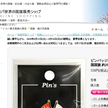
・世界の国旗・紅白幕・のぼり旗・運動会用品など旗専門の通販！
送料無料
>>送料・配送方法へ
を確認ください
トスパ東京製旗の歴史
国旗・旗の写真集
ホーム
>
国旗関連グッズ
>
国旗ピンバッジ
>
ピンバッジ2ヶ国友好 日本国旗・中国国旗 約20×
誠に勝手ながら、2026年8月11日(火)～8月16日(日)の期間は、夏季休業となります。
休業期間中のご注文およびお問い合わせ対応につきましては、8月17日(月)以降、順次対応い
ピンバッジ
国国旗 約20
550円(税込
型番
購入数