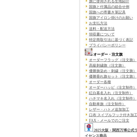
旗に使用される生地紹介
国旗と付属品の組合せ例
国旗への寄書き筆記具
国旗アイロン掛けのお願い
お支払方法
送料・配送方法
領収書について
特定商取引法に基づく表記
プライバシーポリシー
オーダー・注文旗
オーダーフラッグ（注文旗）
高級刺繍旗（注文旗）
優勝旗染め・刺繍（注文旗）
優勝垂れ旗セット（注文旗）
オーダー各種
オーダーハッピ（注文制作）
紅白幕名入れ（注文制作）
ハチマキ名入れ（注文制作）
自動車旗（注文制作）
レザー・ハトメ追加加工
口布 スイブルフック付き加
FAX・メールでのご注文
2025大阪・関西万博公式
イセンス商品