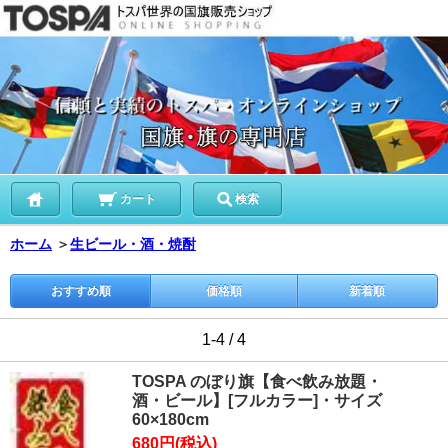
カート
検索
ホーム
＞
生ビール・酒・焼酎
おすすめ順
価格順
新着順
1-4 / 4
TOSPA のぼり旗【食べ飲み放題・
酒・ビール】[フルカラー]・サイズ
60×180cm
680円(税込)