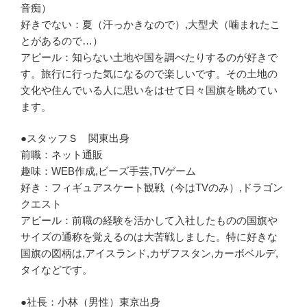
音痴）
好きでない：夏（汗っかきなので）,大型犬（噛まれたこ
とがあるので…）
アピール：知らない土地や国を調べたりするのが好きで
す。旅行に行った気になるので楽しいです。その土地の
文化や住んでいる人に思いをはせて日々国旗を眺めてい
ます。
●スタッフＳ 関東出身
前職：ネット通販
趣味：WEB作成,ビーズ手芸,TVゲーム
好き：フィギュアスケート観戦（今はTVのみ）,ドラゴン
クエスト
アピール：前職の経験を活かして入社したものの国旗や
サイズの通称を覚えるのは大苦戦しました。特に好きな
国旗の図柄は,アイスランド,カザフスタン,カーボベルデ,
タイなどです。
●社長：小林（男性）東京出身