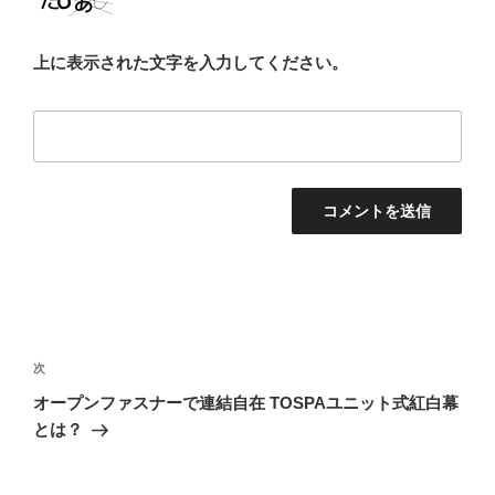
上に表示された文字を入力してください。
投
稿
次
次
ナ
の
オープンファスナーで連結自在 TOSPAユニット式紅白幕
ビ
投
とは？
稿
ゲ
ー