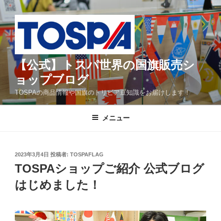
コ
ン
テ
ン
ツ
【公式】トスパ世界の国旗販売シ
へ
ス
ョップブログ
キ
TOSPAの商品情報や国旗のトリビア豆知識をお届けします！
ッ
プ
メニュー
投
2023年3月4日
投稿者:
TOSPAFLAG
稿
TOSPAショップご紹介 公式ブログ
日:
はじめました！