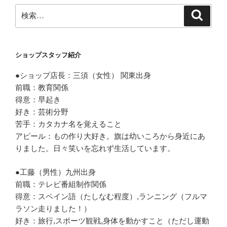
検
検
索
索:
ショップスタッフ紹介
●ショップ店長：三須（女性） 関東出身
前職：教育関係
得意：早起き
好き：芸術分野
苦手：カタカナ名を覚えること
アピール：もの作り大好き。旗は幼いころから身近にあ
りました。日々笑いを忘れず生活しています。
●工藤（男性）九州出身
前職：テレビ番組制作関係
得意：スペイン語（たしなむ程度）,ランニング（フルマ
ラソン走りました！）
好き：旅行,スポーツ観戦,身体を動かすこと（ただし運動